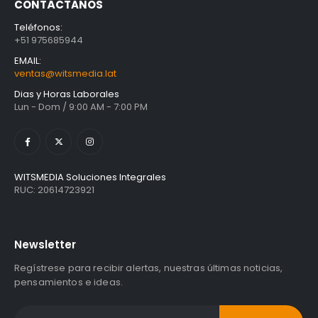
Unidad Estado Solido Western Digital Green SN350 2TB
CONTÁCTANOS
S/
1,401.61
con
Teléfonos:
IGV
+51 975685944
Unidad Estado Solido Western Digital Green 2TB
EMAIL:
ventas@witsmedia.lat
S/
994.79
con
IGV
Dias y Horas Laborales
Lun - Dom / 9:00 AM - 7:00 PM
.
.
Unidad Estado Solido WD Green SN3000 NVMe 1TB
S/
1,467.47
con
IGV
WITSMEDIA Soluciones Integrales
RUC: 20614723921
Newsletter
Regístrese para recibir alertas, nuestras últimas noticias,
pensamientos e ideas.