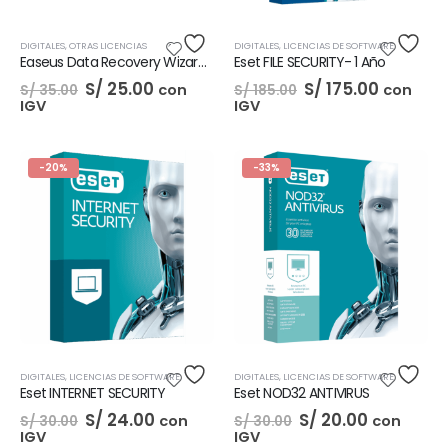
DIGITALES
,
OTRAS LICENCIAS
DIGITALES
,
LICENCIAS DE SOFTWARE
Easeus Data Recovery Wizard 13.5
Eset FILE SECURITY- 1 Año
El
El
El
El
S/
25.00
S/
175.00
con
con
S/
35.00
S/
185.00
precio
precio
precio
precio
IGV
IGV
original
actual
original
actual
era:
es:
era:
es:
S/ 35.00.
S/ 25.00.
S/ 185.00.
S/ 175.0
-20%
-33%
DIGITALES
,
LICENCIAS DE SOFTWARE
DIGITALES
,
LICENCIAS DE SOFTWARE
Eset INTERNET SECURITY
Eset NOD32 ANTIVIRUS
El
El
El
El
S/
24.00
S/
20.00
con
con
S/
30.00
S/
30.00
precio
precio
precio
precio
IGV
IGV