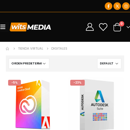
0
0
TIENDA VIRTUAL
DIGITALES
-5%
-23%