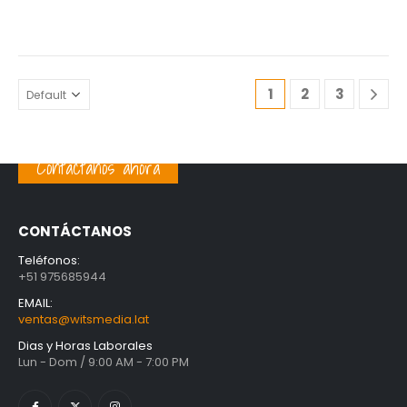
original
actual
original
actual
era:
es:
era:
es:
S/ 30.00.
S/ 24.00.
S/ 30.00.
S/ 20.00.
1
2
3
Contáctanos ahora
CONTÁCTANOS
Teléfonos:
+51 975685944
EMAIL:
ventas@witsmedia.lat
Dias y Horas Laborales
Lun - Dom / 9:00 AM - 7:00 PM