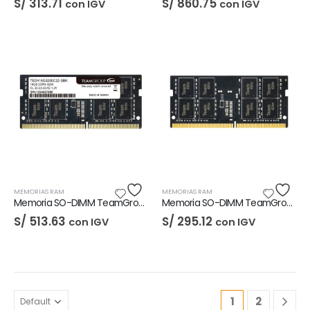
S/
313.71
S/
860.75
con IGV
con IGV
MEMORIAS RAM
MEMORIAS RAM
Memoria SO-DIMM TeamGroup Elite 16GB DDR4-3200
Memoria SO-DIMM TeamGroup Elite 8GB DDR4-3200
S/
513.63
S/
295.12
con IGV
con IGV
1
2