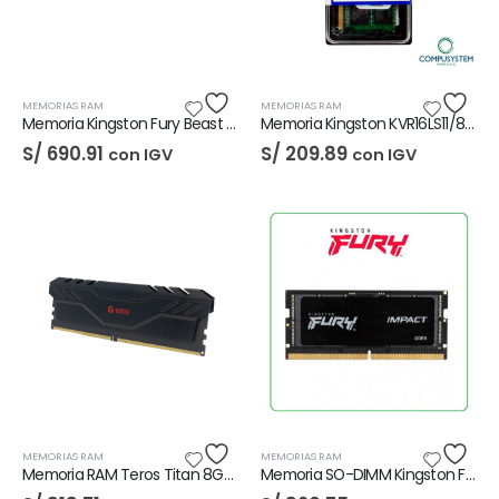
MEMORIAS RAM
MEMORIAS RAM
Memoria Kingston Fury Beast RGB 16GB DDR4-3600
Memoria Kingston KVR16LS11/8WP 8GB DDR3L SODIMM
S/
690.91
S/
209.89
con IGV
con IGV
MEMORIAS RAM
MEMORIAS RAM
Memoria RAM Teros Titan 8GB DDR4-3200
Memoria SO-DIMM Kingston Fury Impact 16GB DDR5-4800