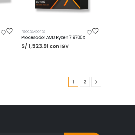
PROCESADORES
Procesador AMD Ryzen 7 9700X
S/
1,523.91
con IGV
1
2