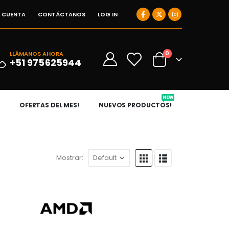
I CUENTA
CONTÁCTANOS
LOG IN
0
LLÁMANOS AHORA
0
+51 975625944
NEW
OFERTAS DEL MES!
NUEVOS PRODUCTOS!
Mostrar: