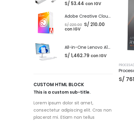
S/
53.44
con IGV
Adobe Creative Cloud - 1 Año
El
El
S/
210.00
S/
220.00
precio
precio
con IGV
original
actual
era:
es:
S/ 220.00.
S/ 210.00.
All-in-One Lenovo A100
S/
1,462.79
con IGV
PROCESA
Proces
S/
761
CUSTOM HTML BLOCK
This is a custom sub-title.
Lorem ipsum dolor sit amet,
consectetur adipiscing elit. Cras non
placerat mi. Etiam non tellus