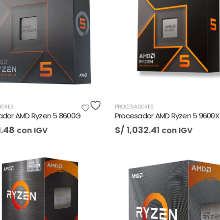
Unidad Estado Solido Western Digital Green SN350 2TB
S/
1,401.61
con IGV
Unidad Estado Solido Western Digital Green 2TB
S/
994.79
con IGV
Unidad Estado Solido WD Green SN3000 NVMe 1TB
S/
1,467.47
con IGV
DORES
PROCESADORES
ador AMD Ryzen 5 8600G
Procesador AMD Ryzen 5 9600X
.48
S/
1,032.41
con IGV
con IGV