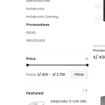
Memorias RAM
Notebooks
Notebooks Gaming
Procesadores
REDES
SERVIDORES
PROCESA
Proces
S/
43
Price
Precio:
S/ 430
—
S/ 2,750
Filtrar
Precio
Precio
mínimo
máximo
Featured
Adaptador D-Link USB-C Gigabit Ethernet LAN