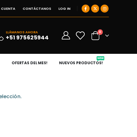
I CUENTA
CONTÁCTANOS
LOG IN
0
LLÁMANOS AHORA
0
+51 975625944
NEW
OFERTAS DEL MES!
NUEVOS PRODUCTOS!
elección.