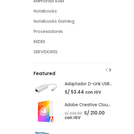
Memorias RAM
Notebooks
Notebooks Gaming
Procesadores
REDES
SERVIDORES
Featured
Adaptador D-Link USB-C Gigabit Ethernet LAN
S/
53.44
con IGV
Adobe Creative Cloud - 1 Año
El
El
S/
210.00
S/
220.00
precio
precio
con IGV
original
actual
era:
es:
S/ 220.00.
S/ 210.00.