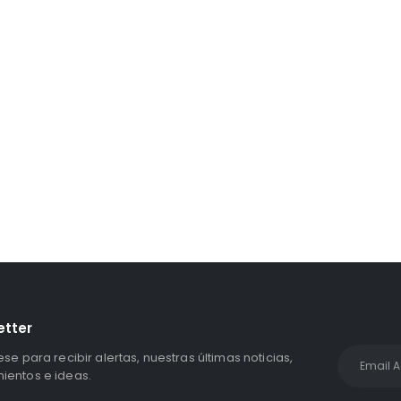
Unidad Estado Solido WD Green SN3000 NVMe 1TB
S/
1,467.47
con IGV
etter
ese para recibir alertas, nuestras últimas noticias,
entos e ideas.