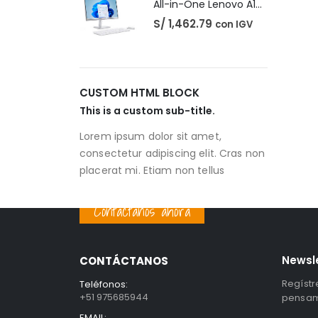
All-in-One Lenovo A100
S/
1,462.79
con IGV
CUSTOM HTML BLOCK
This is a custom sub-title.
Lorem ipsum dolor sit amet,
consectetur adipiscing elit. Cras non
placerat mi. Etiam non tellus
Contáctanos ahora
Newsl
CONTÁCTANOS
Regístr
Teléfonos:
+51 975685944
pensami
EMAIL: