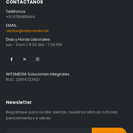
Unidad Estado Solido Western Digital Green SN350 2TB
CONTÁCTANOS
S/
1,401.61
con
Teléfonos:
IGV
+51 975685944
Unidad Estado Solido Western Digital Green 2TB
EMAIL:
ventas@witsmedia.lat
S/
994.79
con
IGV
Dias y Horas Laborales
Lun - Dom / 9:00 AM - 7:00 PM
.
.
Unidad Estado Solido WD Green SN3000 NVMe 1TB
S/
1,467.47
con
IGV
WITSMEDIA Soluciones Integrales
RUC: 20614723921
Newsletter
Regístrese para recibir alertas, nuestras últimas noticias,
pensamientos e ideas.