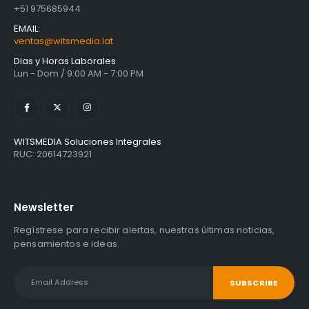
Unidad Estado Solido Western Digital Green SN350 2TB
+51 975685944
S/
1,401.61
con
EMAIL:
IGV
ventas@witsmedia.lat
Unidad Estado Solido Western Digital Green 2TB
Dias y Horas Laborales
Lun - Dom / 9:00 AM - 7:00 PM
S/
994.79
con
IGV
.
.
Unidad Estado Solido WD Green SN3000 NVMe 1TB
S/
1,467.47
con
WITSMEDIA Soluciones Integrales
IGV
RUC: 20614723921
Newsletter
Regístrese para recibir alertas, nuestras últimas noticias,
pensamientos e ideas.