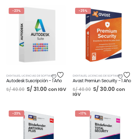
-23%
-25%
DIGITALES
,
LICENCIAS DE SOFTWARE
DIGITALES
,
LICENCIAS DE SOFTWARE
Autodesk Suscripción - 1 Año
Avast Premiun Security - 1 Año
El
El
El
El
S/
31.00
S/
30.00
con IGV
con
S/
40.00
S/
40.00
precio
precio
precio
precio
IGV
original
actual
original
actual
era:
es:
era:
es:
S/ 40.00.
S/ 31.00.
S/ 40.00.
S/ 30.00.
-23%
-17%