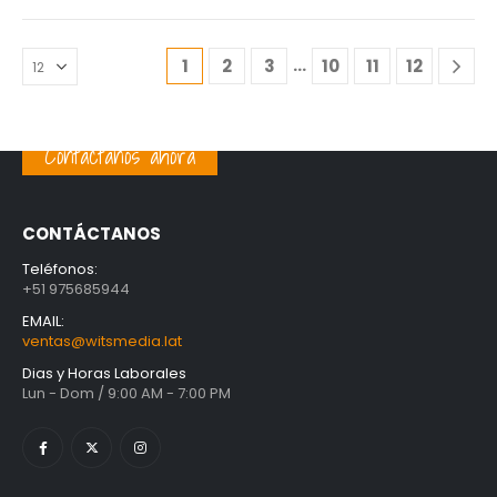
era:
es:
S/ 30.00.
S/ 24.00.
…
1
2
3
10
11
12
Contáctanos ahora
CONTÁCTANOS
Teléfonos:
+51 975685944
EMAIL:
ventas@witsmedia.lat
Dias y Horas Laborales
Lun - Dom / 9:00 AM - 7:00 PM