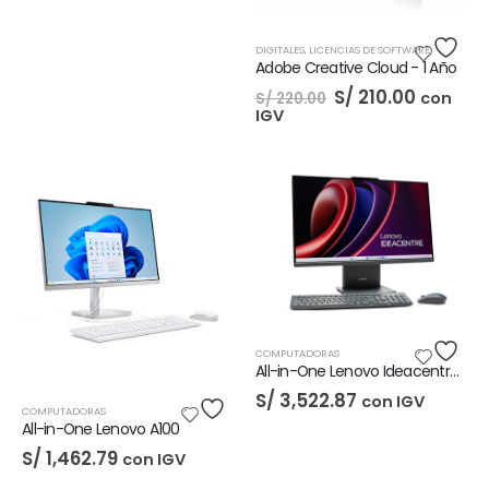
DIGITALES
,
LICENCIAS DE SOFTWARE
Adobe Creative Cloud - 1 Año
El
El
S/
210.00
con
S/
220.00
precio
precio
IGV
original
actual
era:
es:
S/ 220.00.
S/ 210.0
COMPUTADORAS
All-in-One Lenovo Ideacentre AIO 27IRH9
S/
3,522.87
con IGV
COMPUTADORAS
All-in-One Lenovo A100
S/
1,462.79
con IGV