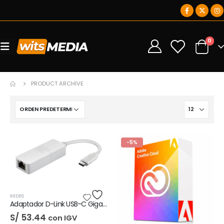
0
0
PRODUCT ARCHIVE
-5%
REDES
Adaptador D-Link USB-C Gigabit Ethernet LAN
S/
53.44
con IGV