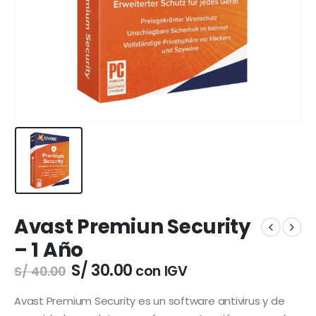
Avast Premiun Security
– 1 Año
El
El
S/
30.00
con IGV
S/
40.00
precio
precio
original
actual
Avast Premium Security es un software antivirus y de