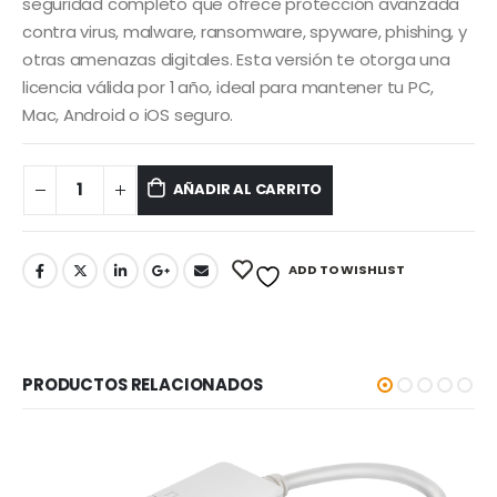
era:
es:
seguridad completo que ofrece protección avanzada
S/ 40.00.
S/ 30.00.
contra virus, malware, ransomware, spyware, phishing, y
otras amenazas digitales. Esta versión te otorga una
licencia válida por 1 año, ideal para mantener tu PC,
Mac, Android o iOS seguro.
AÑADIR AL CARRITO
ADD TO WISHLIST
PRODUCTOS RELACIONADOS
-5%