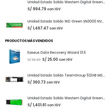
original
actual
era:
es:
S/ 220.00.
S/ 210.00.
PRODUCTOS DESTACADOS
Unidad Estado Solido Western Digital Green SN350 2TB
S/
1,401.61
con IGV
Unidad Estado Solido Western Digital Green 2TB
S/
994.79
con IGV
Unidad Estado Solido WD Green SN3000 NVMe 1TB
S/
1,467.47
con IGV
PRODUCTOS MÁS VENDIDOS
Easeus Data Recovery Wizard 13.5