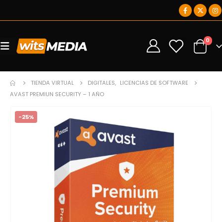
0
0
TIENDA VIRTUAL
DIGITALES
,
LICENCIAS DE SOFTWARE
AVAST PREMIUN SECURITY – 1 AÑO
-25%