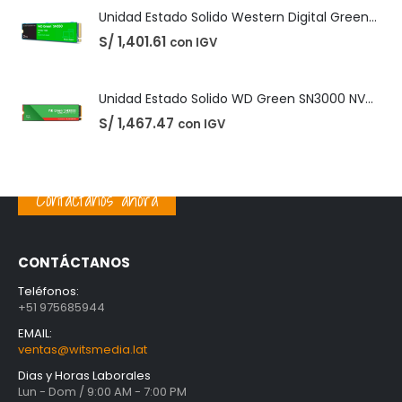
Unidad Estado Solido WD Green SN3000 NVMe 1TB
S/
1,467.47
con IGV
PRODUCTOS MEJOR VALORADOS
Unidad Estado Solido TeamGroup 512GB MS30
S/
360.73
con IGV
Contáctanos ahora
Unidad Estado Solido Western Digital Green SN350 2TB
S/
1,401.61
con IGV
CONTÁCTANOS
Unidad Estado Solido WD Green SN3000 NVMe 1TB
Teléfonos:
+51 975685944
S/
1,467.47
con IGV
EMAIL:
ventas@witsmedia.lat
Dias y Horas Laborales
Lun - Dom / 9:00 AM - 7:00 PM