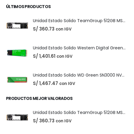
El
El
S/
25.00
con IGV
S/
35.00
precio
precio
original
actual
era:
es:
S/ 35.00.
S/ 25.00.
Unidad Estado Solido TeamGroup 512GB MS30
S/
360.73
con IGV
Unidad Estado Solido Western Digital Green SN350 2TB
S/
1,401.61
con IGV
ÚLTIMOS PRODUCTOS
Unidad Estado Solido TeamGroup 512GB MS30
S/
360.73
con IGV
Unidad Estado Solido Western Digital Green SN350 2TB
S/
1,401.61
con IGV