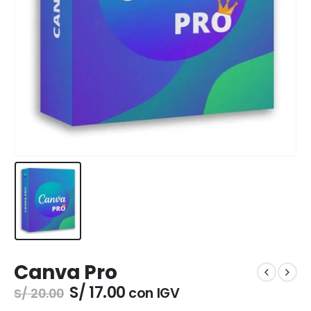
Canva Pro
El
El
S/
17.00
con IGV
S/
20.00
precio
precio