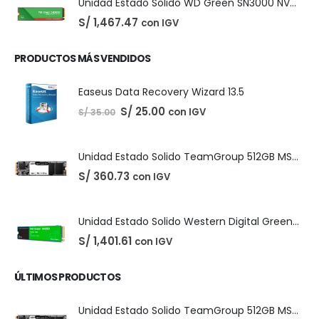
PRODUCTOS DESTACADOS
Unidad Estado Solido Western Digital Green SN350 2TB
S/
1,401.61
con IGV
Unidad Estado Solido Western Digital Green 2TB
S/
994.79
con IGV
Unidad Estado Solido WD Green SN3000 NVMe 1TB
S/
1,467.47
con IGV
PRODUCTOS MÁS VENDIDOS
Easeus Data Recovery Wizard 13.5
El
El
S/
25.00
con IGV
S/
35.00
precio
precio
original
actual
era:
es:
S/ 35.00.
S/ 25.00.
Unidad Estado Solido TeamGroup 512GB MS30