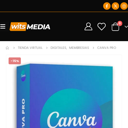
0
0
TIENDA VIRTUAL
DIGITALES
,
MEMBRESIAS
CANVA PRO
-15%