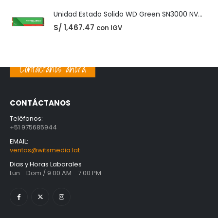
PRODUCTOS MEJOR VALORADOS
Unidad Estado Solido TeamGroup 512GB MS30
S/
360.73
con IGV
Contáctanos ahora
Unidad Estado Solido Western Digital Green SN350 2TB
S/
1,401.61
con IGV
CONTÁCTANOS
Unidad Estado Solido WD Green SN3000 NVMe 1TB
Teléfonos:
+51 975685944
S/
1,467.47
con IGV
EMAIL:
ventas@witsmedia.lat
Dias y Horas Laborales
Lun - Dom / 9:00 AM - 7:00 PM