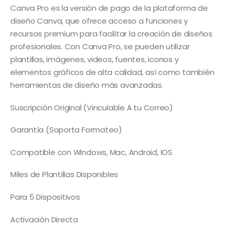
original
actual
Canva Pro es la versión de pago de la plataforma de
era:
es:
diseño Canva, que ofrece acceso a funciones y
S/ 20.00.
S/ 17.00.
recursos premium para facilitar la creación de diseños
profesionales. Con Canva Pro, se pueden utilizar
plantillas, imágenes, videos, fuentes, iconos y
elementos gráficos de alta calidad, así como también
herramientas de diseño más avanzadas.
Suscripción Original (Vinculable A tu Correo)
Garantía (Soporta Formateo)
Compatible con Windows, Mac, Android, IOS
Miles de Plantillas Disponibles
Para 5 Dispositivos
Activación Directa