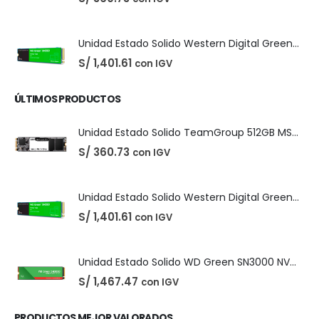
PRODUCTOS MÁS VENDIDOS
Easeus Data Recovery Wizard 13.5
El
El
S/
25.00
con IGV
S/
35.00
precio
precio
original
actual
era:
es:
S/ 35.00.
S/ 25.00.
Unidad Estado Solido TeamGroup 512GB MS30
S/
360.73
con IGV
Unidad Estado Solido Western Digital Green SN350 2TB
S/
1,401.61
con IGV
ÚLTIMOS PRODUCTOS
Unidad Estado Solido TeamGroup 512GB MS30
S/
360.73
con IGV