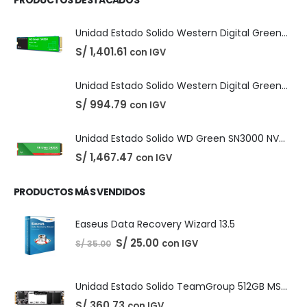
DIGITALES
,
LICENCIAS DE SOFTWARE
Adobe Creative Cloud - 1 Año
El
El
S/
210.00
con IGV
S/
220.00
precio
precio
original
actual
era:
es:
S/ 220.00.
S/ 210.00.
PRODUCTOS DESTACADOS
Unidad Estado Solido Western Digital Green SN350 2TB
S/
1,401.61
con IGV
Unidad Estado Solido Western Digital Green 2TB
S/
994.79
con IGV
Unidad Estado Solido WD Green SN3000 NVMe 1TB
S/
1,467.47
con IGV