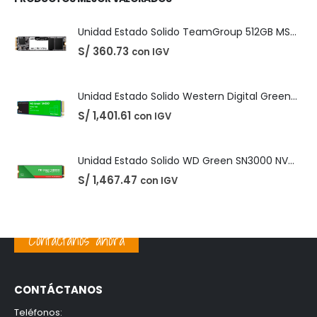
Unidad Estado Solido Western Digital Green SN350 2TB
S/
1,401.61
con IGV
Unidad Estado Solido WD Green SN3000 NVMe 1TB
S/
1,467.47
con IGV
PRODUCTOS MEJOR VALORADOS
Unidad Estado Solido TeamGroup 512GB MS30
S/
360.73
con IGV
Unidad Estado Solido Western Digital Green SN350 2TB
Contáctanos ahora
S/
1,401.61
con IGV
CONTÁCTANOS
Unidad Estado Solido WD Green SN3000 NVMe 1TB
Teléfonos:
S/
1,467.47