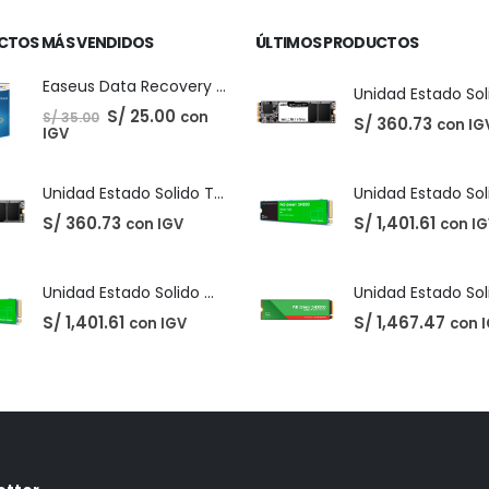
CTOS MÁS VENDIDOS
ÚLTIMOS PRODUCTOS
Easeus Data Recovery Wizard 13.5
El
El
S/
25.00
con
S/
35.00
S/
360.73
con IG
precio
precio
IGV
original
actual
era:
es:
S/ 35.00.
S/ 25.00.
Unidad Estado Solido TeamGroup 512GB MS30
S/
360.73
S/
1,401.61
con IGV
con I
Unidad Estado Solido Western Digital Green SN350 2TB
S/
1,401.61
S/
1,467.47
con IGV
con 