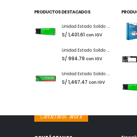
PRODUCTOS DESTACADOS
PRODU
Unidad Estado Solido Western Digital Green SN350 2TB
S/
1,401.61
con IGV
Unidad Estado Solido Western Digital Green 2TB
S/
994.79
con IGV
Unidad Estado Solido WD Green SN3000 NVMe 1TB
S/
1,467.47
con IGV
Contáctanos ahora