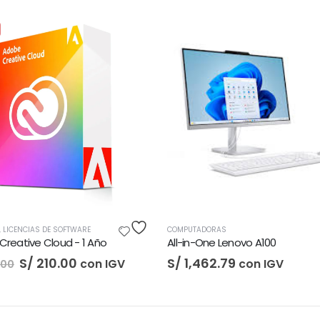
COMPUTADORAS
S/
3,522.87
con IG
COMPUTADORAS
All-in-One Lenovo A100
S/
1,462.79
con IGV