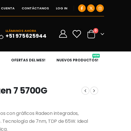
I CUENTA
CONTÁCTANOS
LOG IN
0
LLÁMANOS AHORA
0
+51 975625944
NEW
OFERTAS DEL MES!
NUEVOS PRODUCTOS!
en 7 5700G
os con gráficos Radeon integrados,
. Tecnología de 7nm, TDP de 65W. Ideal
ica.