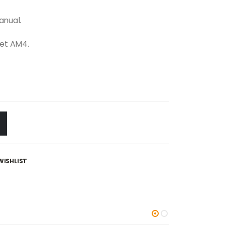
anual.
et AM4.
WISHLIST