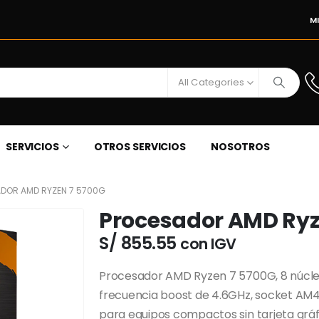
M
All Categories
SERVICIOS
OTROS SERVICIOS
NOSOTROS
DOR AMD RYZEN 7 5700G
Procesador AMD Ryz
S/
855.55
con IGV
Procesador AMD Ryzen 7 5700G, 8 núcle
frecuencia boost de 4.6GHz, socket AM4
para equipos compactos sin tarjeta gráf