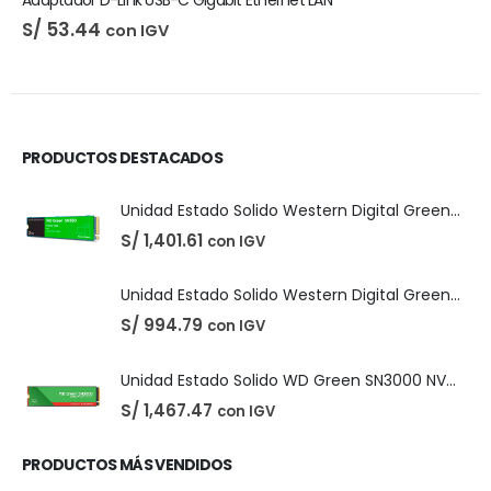
DIGITALES
,
LICENCIAS DE SOFTWARE
Adobe Creative Cloud - 1 Año
El
El
S/
210.00
con IGV
S/
220.00
precio
precio
original
actual
era:
es:
S/ 220.00.
S/ 210.00.
PRODUCTOS DESTACADOS
Unidad Estado Solido Western Digital Green SN350 2TB
S/
1,401.61
con IGV