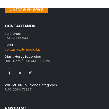
Contáctanos ahora
Unidad Estado Solido Western Digital Green SN350 2TB
S/
1,401.61
con IGV
CONTÁCTANOS
Unidad Estado Solido WD Green SN3000 NVMe 1TB
Teléfonos:
+51 975685944
S/
1,467.47
con IGV
EMAIL:
ventas@witsmedia.lat
Dias y Horas Laborales
Lun - Dom / 9:00 AM - 7:00 PM
WITSMEDIA Soluciones Integrales
RUC: 20614723921
Newsletter