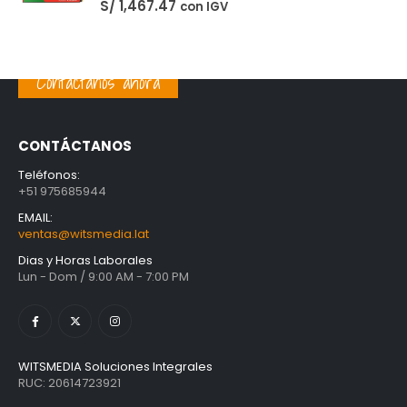
Unidad Estado Solido TeamGroup 512GB MS30
S/
360.73
con IGV
Contáctanos ahora
Unidad Estado Solido Western Digital Green SN350 2TB
S/
1,401.61
con IGV
CONTÁCTANOS
Unidad Estado Solido WD Green SN3000 NVMe 1TB
Teléfonos:
+51 975685944
S/
1,467.47
con IGV
EMAIL:
ventas@witsmedia.lat
Dias y Horas Laborales
Lun - Dom / 9:00 AM - 7:00 PM
WITSMEDIA Soluciones Integrales
RUC: 20614723921