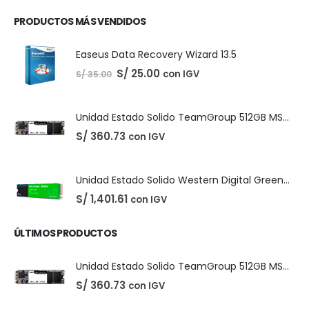
Unidad Estado Solido Western Digital Green SN350 2TB
S/
1,401.61
con IGV
Unidad Estado Solido Western Digital Green 2TB
S/
994.79
con IGV
Unidad Estado Solido WD Green SN3000 NVMe 1TB
S/
1,467.47
con IGV
PRODUCTOS MÁS VENDIDOS
Easeus Data Recovery Wizard 13.5
El
El
S/
25.00
con IGV
S/
35.00
precio
precio
original
actual
era:
es:
S/ 35.00.
S/ 25.00.
Unidad Estado Solido TeamGroup 512GB MS30
S/
360.73
con IGV