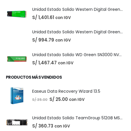
DIGITALES
,
LICENCIAS DE SOFTWARE
Adobe Creative Cloud - 1 Año
El
El
S/
210.00
con IGV
S/
220.00
precio
precio
original
actual
era:
es:
S/ 220.00.
S/ 210.00.
PRODUCTOS DESTACADOS
Unidad Estado Solido Western Digital Green SN350 2TB
S/
1,401.61
con IGV
Unidad Estado Solido Western Digital Green 2TB
S/
994.79
con IGV
Unidad Estado Solido WD Green SN3000 NVMe 1TB
S/
1,467.47
con IGV