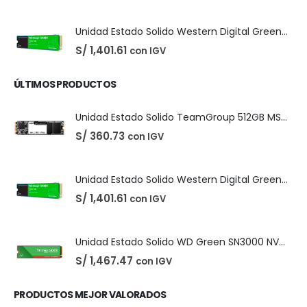
PRODUCTOS MÁS VENDIDOS
Easeus Data Recovery Wizard 13.5
El
El
S/
25.00
con IGV
S/
35.00
precio
precio
original
actual
era:
es:
S/ 35.00.
S/ 25.00.
Unidad Estado Solido TeamGroup 512GB MS30
S/
360.73
con IGV
Unidad Estado Solido Western Digital Green SN350 2TB
S/
1,401.61
con IGV
ÚLTIMOS PRODUCTOS
Unidad Estado Solido TeamGroup 512GB MS30
S/
360.73
con IGV