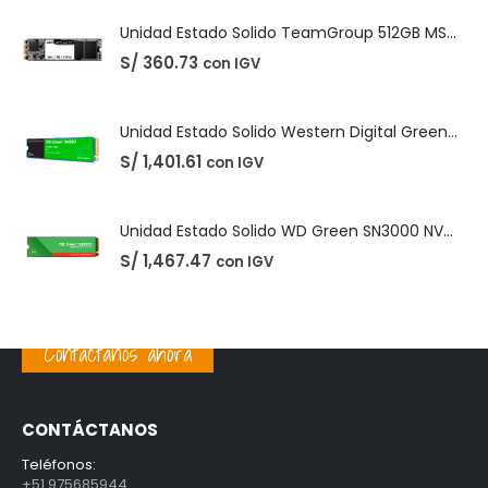
Unidad Estado Solido Western Digital Green SN350 2TB
S/
1,401.61
con IGV
Unidad Estado Solido WD Green SN3000 NVMe 1TB
S/
1,467.47
con IGV
PRODUCTOS MEJOR VALORADOS
Unidad Estado Solido TeamGroup 512GB MS30
S/
360.73
con IGV
Contáctanos ahora
Unidad Estado Solido Western Digital Green SN350 2TB
S/
1,401.61
con IGV
CONTÁCTANOS
Unidad Estado Solido WD Green SN3000 NVMe 1TB
Teléfonos:
+51 975685944