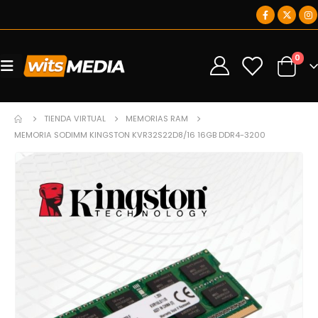
0
0
TIENDA VIRTUAL
MEMORIAS RAM
MEMORIA SODIMM KINGSTON KVR32S22D8/16 16GB DDR4-3200