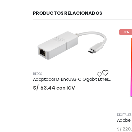
PRODUCTOS RELACIONADOS
-5%
DES
Adaptador D-Link USB-C Gigabit Ethernet LAN
/
53.44
con IGV
DIGITALES
,
LICENCIAS DE SOFTWAR
Adobe Creative Cloud - 1
El
El
S/
210.00
c
S/
220.00