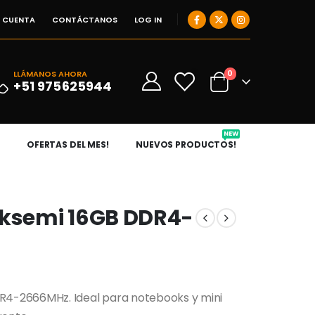
I CUENTA
CONTÁCTANOS
LOG IN
0
LLÁMANOS AHORA
0
+51 975625944
NEW
OFERTAS DEL MES!
NUEVOS PRODUCTOS!
ksemi 16GB DDR4-
4-2666MHz. Ideal para notebooks y mini