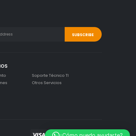
IOS
nto
Soporte Técnico TI
ones
Otros Servicios
¿Cómo puedo ayudarte?