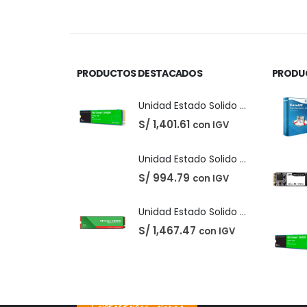
precio
pr
original
a
era:
es
S/ 220.00.
S/
PRODUCTOS DESTACADOS
PRODU
Unidad Estado Solido Western Digital Green SN350 2TB
S/
1,401.61
con IGV
Unidad Estado Solido Western Digital Green 2TB
S/
994.79
con IGV
Unidad Estado Solido WD Green SN3000 NVMe 1TB
S/
1,467.47
con IGV