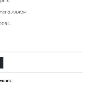
gente.
emoria SODIMM.
DDR4.
WISHLIST