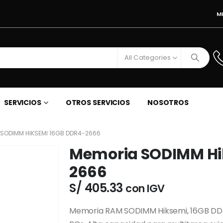
M
All Categories
SERVICIOS
OTROS SERVICIOS
NOSOTROS
SODIMM HIKSEMI 16GB DDR4-2666
Memoria SODIMM Hi
2666
S/
405.33
con IGV
Memoria RAM SODIMM Hiksemi, 16GB DDR