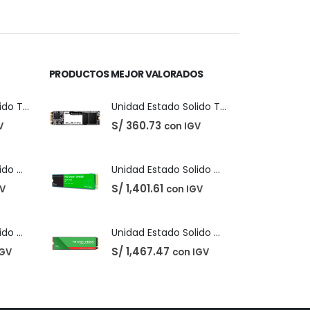
precio
precio
original
actual
era:
es:
S/ 40.00.
S/ 31.00.
PRODUCTOS MEJOR VALORADOS
Unidad Estado Solido TeamGroup 512GB MS30
Unidad Estado Solido TeamGroup 512GB MS30
S/
360.73
V
con IGV
Unidad Estado Solido Western Digital Green SN350 2TB
Unidad Estado Solido Western Digital Green SN350 2TB
S/
1,401.61
GV
con IGV
Unidad Estado Solido WD Green SN3000 NVMe 1TB
Unidad Estado Solido WD Green SN3000 NVMe 1TB
S/
1,467.47
IGV
con IGV