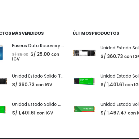
ecio
ctual
:
 210.00.
CTOS MÁS VENDIDOS
ÚLTIMOS PRODUCTOS
Easeus Data Recovery Wizard 13.5
El
El
S/
25.00
con
S/
35.00
S/
360.73
con IG
precio
precio
IGV
original
actual
era:
es:
S/ 35.00.
S/ 25.00.
Unidad Estado Solido TeamGroup 512GB MS30
S/
360.73
S/
1,401.61
con IGV
con I
Unidad Estado Solido Western Digital Green SN350 2TB
S/
1,401.61
S/
1,467.47
con IGV
con 