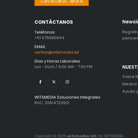
Contáctanos ahora
Newsl
CONTÁCTANOS
Regístr
Teléfonos:
+51 975685944
pensami
EMAIL:
ventas@witsmedia.lat
Dias y Horas Laborales
Lun - Dom / 9:00 AM - 7:00 PM
NUEST
Sobre N
Medios
Ayuda 
WITSMEDIA Soluciones Integrales
RUC: 20614723921
Copyright © 2025
witsmedia.lat
| by WITSMEDIA