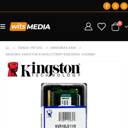
0
0
TIENDA VIRTUAL
MEMORIAS RAM
MEMORIA KINGSTON KVR16LS11/8WP 8GB DDR3L SODIMM