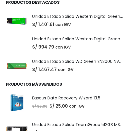
PRODUCTOS DESTACADOS
Unidad Estado Solido Western Digital Green SN350 2TB
S/
1,401.61
con IGV
Unidad Estado Solido Western Digital Green 2TB
S/
994.79
con IGV
Unidad Estado Solido WD Green SN3000 NVMe 1TB
S/
1,467.47
con IGV
PRODUCTOS MÁS VENDIDOS
Easeus Data Recovery Wizard 13.5
El
El
S/
25.00
con IGV
S/
35.00
precio
precio
original
actual
era:
es:
S/ 35.00.
S/ 25.00.
Unidad Estado Solido TeamGroup 512GB MS30