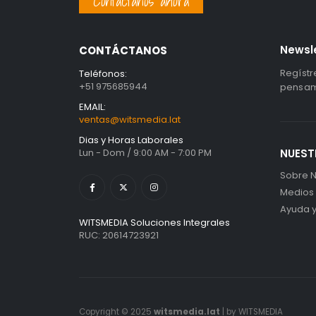
Contáctanos ahora
Newsl
CONTÁCTANOS
Regístr
Teléfonos:
+51 975685944
pensami
EMAIL:
ventas@witsmedia.lat
Dias y Horas Laborales
Lun - Dom / 9:00 AM - 7:00 PM
NUEST
Sobre N
Medios
Ayuda 
WITSMEDIA Soluciones Integrales
RUC: 20614723921
Copyright © 2025
witsmedia.lat
| by WITSMEDIA