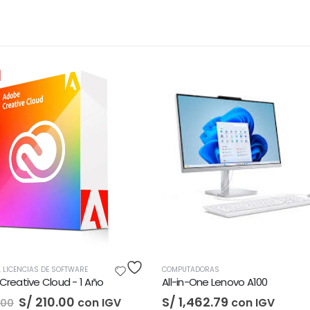
COMPUTADORAS
S/
3,522.87
con IGV
MPUTADORAS
l-in-One Lenovo A100
/
1,462.79
con IGV