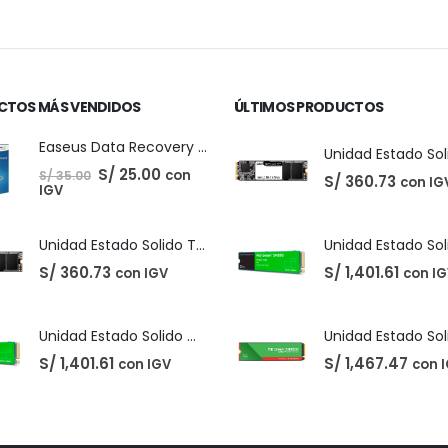
CTOS MÁS VENDIDOS
ÚLTIMOS PRODUCTOS
Easeus Data Recovery Wizard 13.5
El
El
S/
25.00
con
S/
35.00
S/
360.73
con IG
precio
precio
IGV
original
actual
era:
es:
S/ 35.00.
S/ 25.00.
Unidad Estado Solido TeamGroup 512GB MS30
S/
360.73
S/
1,401.61
con IGV
con I
Unidad Estado Solido Western Digital Green SN350 2TB
S/
1,401.61
S/
1,467.47
con IGV
con 