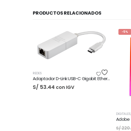
PRODUCTOS RELACIONADOS
-5%
Adaptador D-Link USB-C Gigabit Ethernet LAN
V
DIGITALES
,
LICENCIAS DE SOFTWARE
CO
Adobe Creative Cloud - 1 Año
Al
El
El
S/
210.00
S
con IGV
S/
220.00