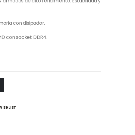
y armados de alto rendimiento. Estabilidad y
oria con disipador.
MD con socket DDR4.
WISHLIST