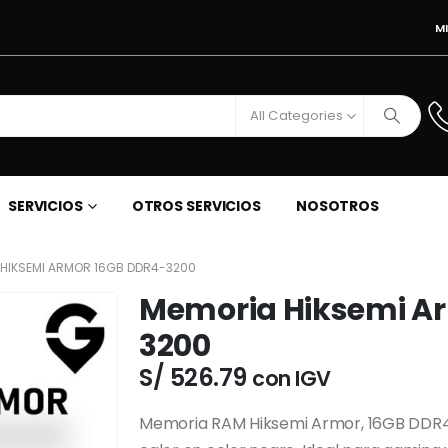
M
All Categories
SERVICIOS
OTROS SERVICIOS
NOSOTROS
HIKSEMI ARMOR 16GB DDR4-3200
Memoria Hiksemi A
3200
S/
526.79
con IGV
Memoria RAM Hiksemi Armor, 16GB DDR4