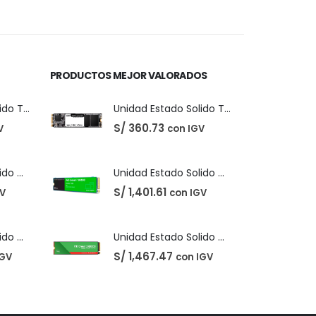
precio
precio
original
actual
era:
es:
S/ 40.00.
S/ 31.00.
PRODUCTOS MEJOR VALORADOS
Unidad Estado Solido TeamGroup 512GB MS30
Unidad Estado Solido TeamGroup 512GB MS30
S/
360.73
V
con IGV
Unidad Estado Solido Western Digital Green SN350 2TB
Unidad Estado Solido Western Digital Green SN350 2TB
S/
1,401.61
GV
con IGV
Unidad Estado Solido WD Green SN3000 NVMe 1TB
Unidad Estado Solido WD Green SN3000 NVMe 1TB
S/
1,467.47
IGV
con IGV