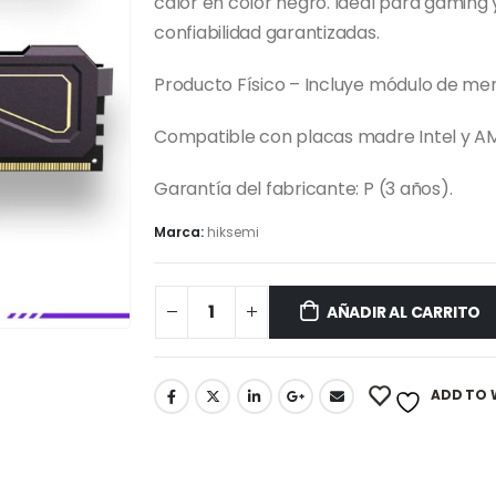
calor en color negro. Ideal para gaming 
confiabilidad garantizadas.
Producto Físico – Incluye módulo de mem
Compatible con placas madre Intel y A
Garantía del fabricante: P (3 años).
Marca:
hiksemi
AÑADIR AL CARRITO
ADD TO 