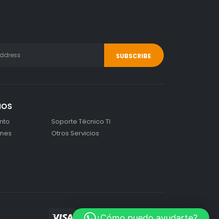
IOS
nto
Soporte Técnico TI
ones
Otros Servicios
¿Cómo puedo ayudarte?