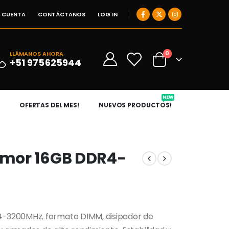
I CUENTA
CONTÁCTANOS
LOG IN
0
LLÁMANOS AHORA
0
+51 975625944
NEW
OFERTAS DEL MES!
NUEVOS PRODUCTOS!
rmor 16GB DDR4-
-3200MHz, formato DIMM, disipador de