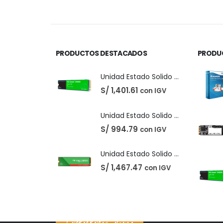
precio
precio
original
actual
era:
es:
S/ 220.00.
S/ 210.00.
PRODUCTOS DESTACADOS
PRODU
Unidad Estado Solido Western Digital Green SN350 2TB
S/
1,401.61
con IGV
Unidad Estado Solido Western Digital Green 2TB
S/
994.79
con IGV
Unidad Estado Solido WD Green SN3000 NVMe 1TB
S/
1,467.47
con IGV