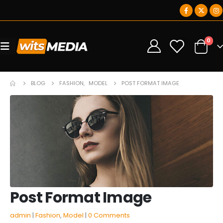
0
0
BLOG
FASHION
,
MODEL
POST FORMAT IMAGE
Post Format Image
admin
Fashion
,
Model
0 Comments