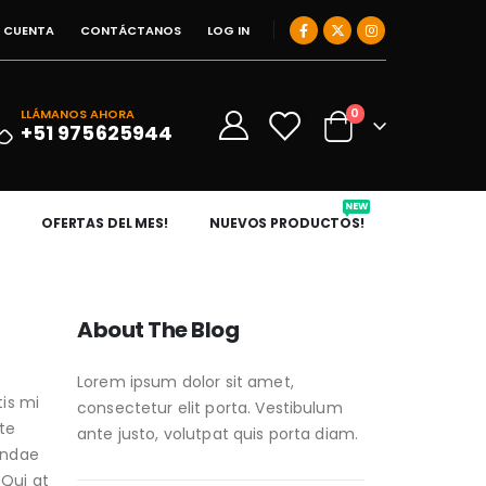
I CUENTA
CONTÁCTANOS
LOG IN
0
LLÁMANOS AHORA
0
+51 975625944
NEW
OFERTAS DEL MES!
NUEVOS PRODUCTOS!
About The Blog
Lorem ipsum dolor sit amet,
tis mi
consectetur elit porta. Vestibulum
te
ante justo, volutpat quis porta diam.
andae
 Qui at