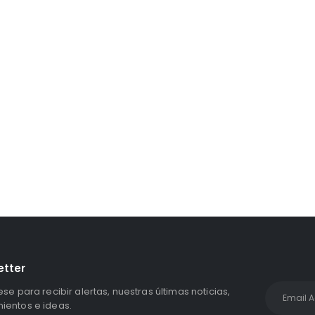
etter
ese para recibir alertas, nuestras últimas noticias,
entos e ideas.