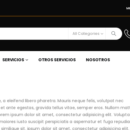
M
All Categories
SERVICIOS
OTROS SERVICIOS
NOSOTROS
a eleifend libero pharetra. Mauris neque felis, volutpat nec
et ante egestas, gravida tellus vitae, semper eros. Nullam mat
orem ipsum dolor sit amet, consectetur adipisicing elit. Volupta
aiores iusto suscipit perspiciatis a aspernatur et fuga repudi
imilique sit. ipsum dolor sit amet, consectetur adipisicing elit.