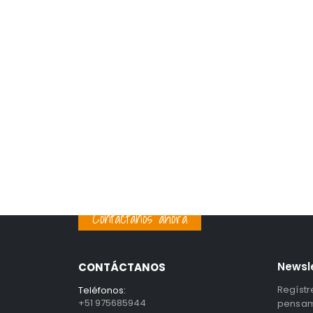
Contáctanos ahora
Newsl
CONTÁCTANOS
Regístr
Teléfonos:
+51 975685944
pensami