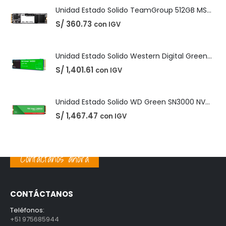
S/
1,401.61
con IGV
Unidad Estado Solido WD Green SN3000 NVMe 1TB
S/
1,467.47
con IGV
PRODUCTOS MEJOR VALORADOS
Unidad Estado Solido TeamGroup 512GB MS30
S/
360.73
con IGV
Unidad Estado Solido Western Digital Green SN350 2TB
Contáctanos ahora
S/
1,401.61
con IGV
Unidad Estado Solido WD Green SN3000 NVMe 1TB
CONTÁCTANOS
S/
1,467.47
con IGV
Teléfonos:
+51 975685944