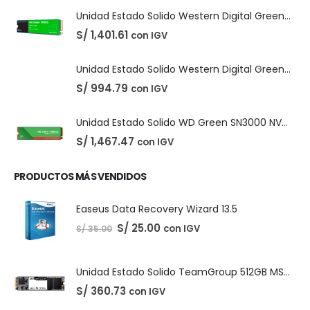
DIGITALES
,
LICENCIAS DE SOFTWARE
Adobe Creative Cloud - 1 Año
El
El
S/
210.00
con IGV
S/
220.00
precio
precio
original
actual
era:
es:
S/ 220.00.
S/ 210.00.
PRODUCTOS DESTACADOS
Unidad Estado Solido Western Digital Green SN350 2TB
S/
1,401.61
con IGV
Unidad Estado Solido Western Digital Green 2TB
S/
994.79
con IGV
Unidad Estado Solido WD Green SN3000 NVMe 1TB
S/
1,467.47
con IGV
PRODUCTOS MÁS VENDIDOS