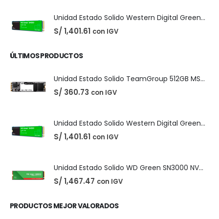
Easeus Data Recovery Wizard 13.5
El
El
S/
25.00
con IGV
S/
35.00
precio
precio
original
actual
era:
es:
S/ 35.00.
S/ 25.00.
Unidad Estado Solido TeamGroup 512GB MS30
S/
360.73
con IGV
Unidad Estado Solido Western Digital Green SN350 2TB
S/
1,401.61
con IGV
ÚLTIMOS PRODUCTOS
Unidad Estado Solido TeamGroup 512GB MS30
S/
360.73
con IGV
Unidad Estado Solido Western Digital Green SN350 2TB