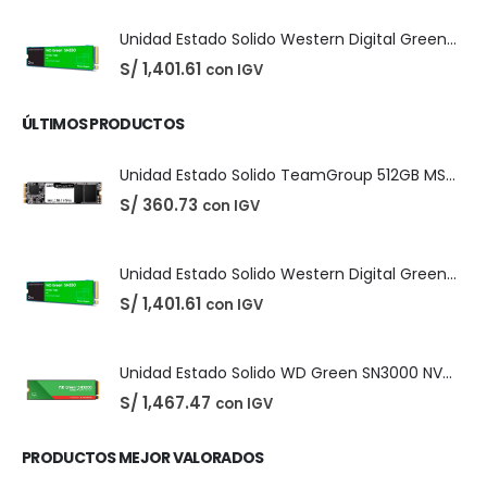
Easeus Data Recovery Wizard 13.5
El
El
S/
25.00
con IGV
S/
35.00
precio
precio
original
actual
era:
es:
S/ 35.00.
S/ 25.00.
Unidad Estado Solido TeamGroup 512GB MS30
S/
360.73
con IGV
Unidad Estado Solido Western Digital Green SN350 2TB
S/
1,401.61
con IGV
ÚLTIMOS PRODUCTOS
Unidad Estado Solido TeamGroup 512GB MS30
S/
360.73
con IGV
Unidad Estado Solido Western Digital Green SN350 2TB
S/
1,401.61
con IGV