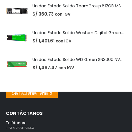
Unidad Estado Solido WD Green SN3000 NVMe 1TB
S/
1,467.47
con IGV
PRODUCTOS MEJOR VALORADOS
Unidad Estado Solido TeamGroup 512GB MS30
S/
360.73
con IGV
Unidad Estado Solido Western Digital Green SN350 2TB
S/
1,401.61
con IGV
Contáctanos ahora
Unidad Estado Solido WD Green SN3000 NVMe 1TB
CONTÁCTANOS
S/
1,467.47
con IGV
Teléfonos:
+51 975685944