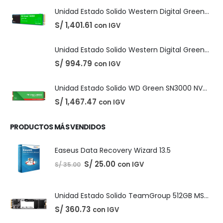
DIGITALES
,
LICENCIAS DE SOFTWARE
Adobe Creative Cloud - 1 Año
El
El
S/
210.00
con IGV
S/
220.00
precio
precio
original
actual
era:
es:
S/ 220.00.
S/ 210.00.
PRODUCTOS DESTACADOS
Unidad Estado Solido Western Digital Green SN350 2TB
S/
1,401.61
con IGV
Unidad Estado Solido Western Digital Green 2TB
S/
994.79
con IGV
Unidad Estado Solido WD Green SN3000 NVMe 1TB
S/
1,467.47
con IGV
PRODUCTOS MÁS VENDIDOS