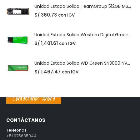
S/
1,467.47
con IGV
PRODUCTOS MEJOR VALORADOS
Unidad Estado Solido TeamGroup 512GB MS30
S/
360.73
con IGV
Unidad Estado Solido Western Digital Green SN350 2TB
S/
1,401.61
con IGV
Unidad Estado Solido WD Green SN3000 NVMe 1TB
Contáctanos ahora
S/
1,467.47
con IGV
CONTÁCTANOS
Teléfonos:
+51 975685944