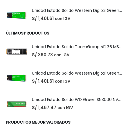
era:
es:
S/ 35.00.
S/ 25.00.
Unidad Estado Solido TeamGroup 512GB MS30
S/
360.73
con IGV
Unidad Estado Solido Western Digital Green SN350 2TB
S/
1,401.61
con IGV
ÚLTIMOS PRODUCTOS
Unidad Estado Solido TeamGroup 512GB MS30
S/
360.73
con IGV
Unidad Estado Solido Western Digital Green SN350 2TB
S/
1,401.61
con IGV
Unidad Estado Solido WD Green SN3000 NVMe 1TB