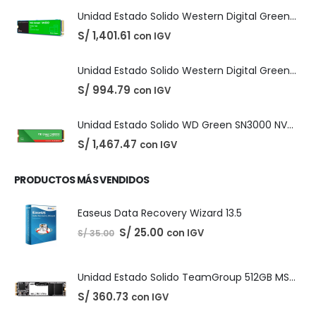
DIGITALES
,
LICENCIAS DE SOFTWARE
Adobe Creative Cloud - 1 Año
PRODUCTOS DESTACADOS
El
El
S/
210.00
con IGV
S/
220.00
precio
precio
original
actual
Unidad Estado Solido Western Digital Green SN350 2TB
era:
es:
S/ 220.00.
S/ 210.00.
S/
1,401.61
con IGV
Unidad Estado Solido Western Digital Green 2TB
S/
994.79
con IGV
Unidad Estado Solido WD Green SN3000 NVMe 1TB
S/
1,467.47
con IGV
PRODUCTOS MÁS VENDIDOS
Easeus Data Recovery Wizard 13.5
El
El
S/
25.00
con IGV
S/
35.00
precio
precio
original
actual