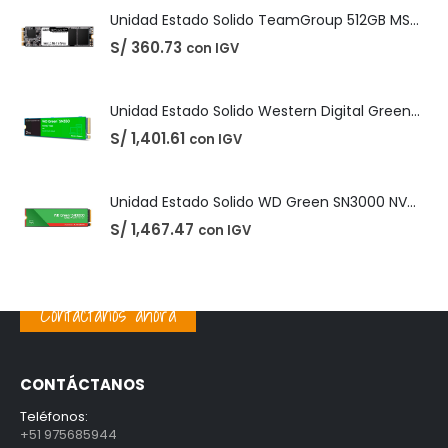
Unidad Estado Solido WD Green SN3000 NVMe 1TB
S/
1,467.47
con IGV
PRODUCTOS MEJOR VALORADOS
Unidad Estado Solido TeamGroup 512GB MS30
S/
360.73
con IGV
Unidad Estado Solido Western Digital Green SN350 2TB
S/
1,401.61
con IGV
Contáctanos ahora
Unidad Estado Solido WD Green SN3000 NVMe 1TB
S/
1,467.47
con IGV
CONTÁCTANOS
Teléfonos:
+51 975685944