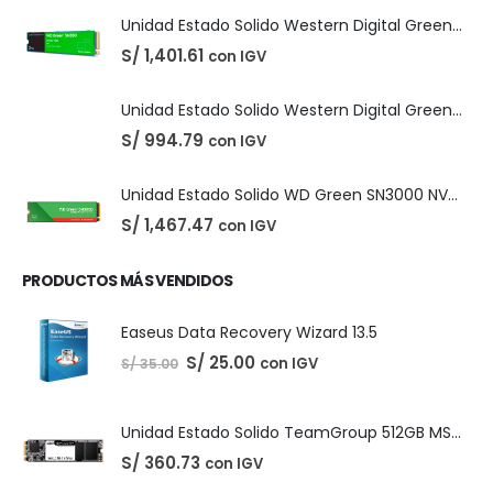
DIGITALES
,
LICENCIAS DE SOFTWARE
Adobe Creative Cloud - 1 Año
El
El
S/
210.00
con IGV
S/
220.00
precio
precio
original
actual
PRODUCTOS DESTACADOS
era:
es:
S/ 220.00.
S/ 210.00.
Unidad Estado Solido Western Digital Green SN350 2TB
S/
1,401.61
con IGV
Unidad Estado Solido Western Digital Green 2TB
S/
994.79
con IGV
Unidad Estado Solido WD Green SN3000 NVMe 1TB
S/
1,467.47
con IGV
PRODUCTOS MÁS VENDIDOS
Easeus Data Recovery Wizard 13.5