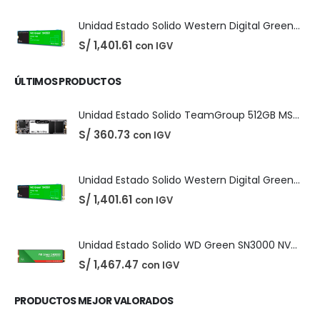
El
El
S/
25.00
con IGV
S/
35.00
precio
precio
original
actual
era:
es:
S/ 35.00.
S/ 25.00.
Unidad Estado Solido TeamGroup 512GB MS30
S/
360.73
con IGV
Unidad Estado Solido Western Digital Green SN350 2TB
S/
1,401.61
con IGV
ÚLTIMOS PRODUCTOS
Unidad Estado Solido TeamGroup 512GB MS30
S/
360.73
con IGV
Unidad Estado Solido Western Digital Green SN350 2TB
S/
1,401.61
con IGV