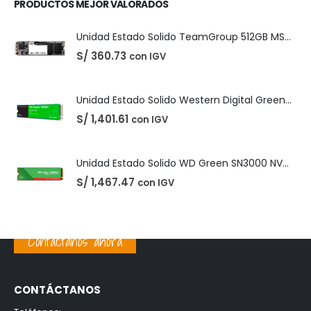
Unidad Estado Solido Western Digital Green SN350 2TB
S/
1,401.61
con IGV
Unidad Estado Solido WD Green SN3000 NVMe 1TB
S/
1,467.47
con IGV
PRODUCTOS MEJOR VALORADOS
Unidad Estado Solido TeamGroup 512GB MS30
S/
360.73
con IGV
Unidad Estado Solido Western Digital Green SN350 2TB
Contáctanos ahora
S/
1,401.61
con IGV
CONTÁCTANOS
Unidad Estado Solido WD Green SN3000 NVMe 1TB