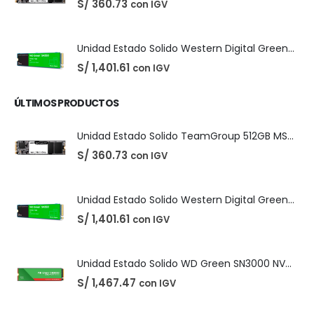
PRODUCTOS MÁS VENDIDOS
Easeus Data Recovery Wizard 13.5
El
El
S/
25.00
con IGV
S/
35.00
precio
precio
original
actual
era:
es:
S/ 35.00.
S/ 25.00.
Unidad Estado Solido TeamGroup 512GB MS30
S/
360.73
con IGV
Unidad Estado Solido Western Digital Green SN350 2TB
S/
1,401.61
con IGV
ÚLTIMOS PRODUCTOS
Unidad Estado Solido TeamGroup 512GB MS30
S/
360.73
con IGV