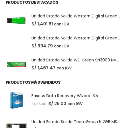
DIGITALES
,
LICENCIAS DE SOFTWARE
Adobe Creative Cloud - 1 Año
El
El
S/
210.00
con IGV
S/
220.00
precio
precio
original
actual
era:
es:
S/ 220.00.
S/ 210.00.
PRODUCTOS DESTACADOS
Unidad Estado Solido Western Digital Green SN350 2TB
S/
1,401.61
con IGV
Unidad Estado Solido Western Digital Green 2TB
S/
994.79
con IGV
Unidad Estado Solido WD Green SN3000 NVMe 1TB
S/
1,467.47
con IGV