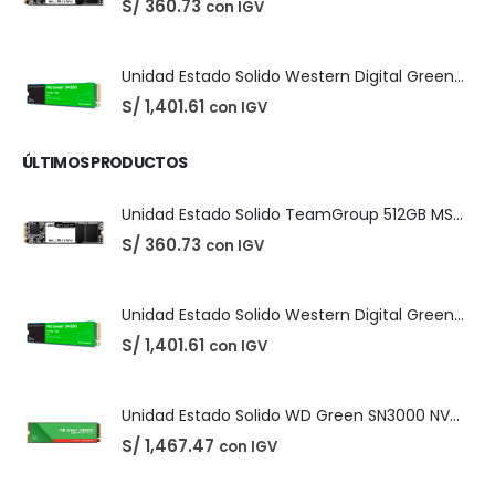
S/
1,467.47
con IGV
PRODUCTOS MÁS VENDIDOS
Easeus Data Recovery Wizard 13.5
El
El
S/
25.00
con IGV
S/
35.00
precio
precio
original
actual
era:
es:
S/ 35.00.
S/ 25.00.
Unidad Estado Solido TeamGroup 512GB MS30
S/
360.73
con IGV
Unidad Estado Solido Western Digital Green SN350 2TB
S/
1,401.61
con IGV
ÚLTIMOS PRODUCTOS
Unidad Estado Solido TeamGroup 512GB MS30
S/
360.73
con IGV