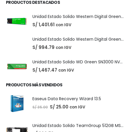
DIGITALES
,
LICENCIAS DE SOFTWARE
Adobe Creative Cloud - 1 Año
El
El
S/
210.00
con IGV
S/
220.00
precio
precio
original
actual
era:
es:
S/ 220.00.
S/ 210.00.
PRODUCTOS DESTACADOS
Unidad Estado Solido Western Digital Green SN350 2TB
S/
1,401.61
con IGV
Unidad Estado Solido Western Digital Green 2TB
S/
994.79
con IGV
Unidad Estado Solido WD Green SN3000 NVMe 1TB