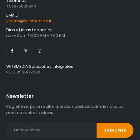
Teléfonos:
Unidad Estado Solido WD Green SN3000 NVMe 1TB
+51 975685944
S/
1,467.47
con IGV
EMAIL:
ventas@witsmedia.lat
Dias y Horas Laborales
Lun - Dom / 9:00 AM - 7:00 PM
WITSMEDIA Soluciones Integrales
RUC: 20614723921
Newsletter
Regístrese para recibir alertas, nuestras últimas noticias,
pensamientos e ideas.