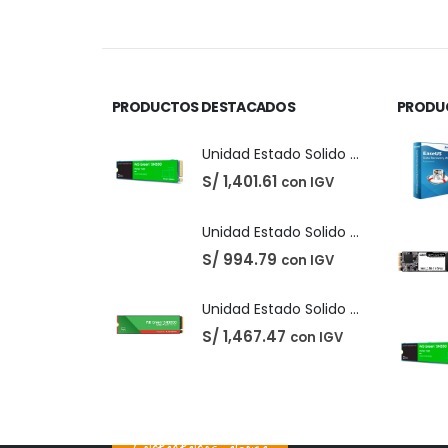
precio
pr
original
a
era:
es
S/ 220.00.
S/
PRODUCTOS DESTACADOS
PRODU
Unidad Estado Solido Western Digital Green SN350 2TB
S/
1,401.61
con IGV
Unidad Estado Solido Western Digital Green 2TB
S/
994.79
con IGV
Unidad Estado Solido WD Green SN3000 NVMe 1TB
S/
1,467.47
con IGV