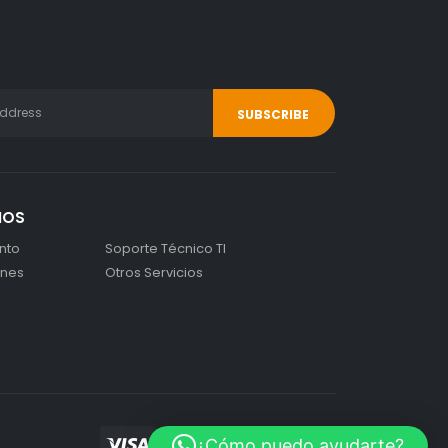
IOS
nto
Soporte Técnico TI
ones
Otros Servicios
¿Cómo puedo ayudarte?