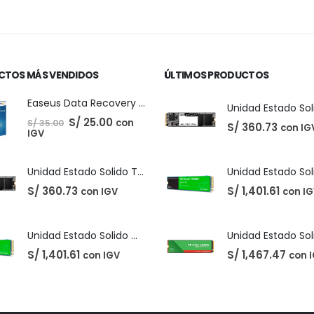
ecio
ctual
:
 210.00.
CTOS MÁS VENDIDOS
ÚLTIMOS PRODUCTOS
Easeus Data Recovery Wizard 13.5
El
El
S/
25.00
con
S/
35.00
S/
360.73
con IG
precio
precio
IGV
original
actual
era:
es:
S/ 35.00.
S/ 25.00.
Unidad Estado Solido TeamGroup 512GB MS30
S/
360.73
S/
1,401.61
con IGV
con I
Unidad Estado Solido Western Digital Green SN350 2TB
S/
1,401.61
S/
1,467.47
con IGV
con 