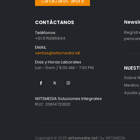
Contáctanos ahora
Newsl
CONTÁCTANOS
Regístr
Teléfonos:
+51 975685944
pensami
EMAIL:
ventas@witsmedia.lat
Dias y Horas Laborales
Lun - Dom / 9:00 AM - 7:00 PM
NUEST
Sobre N
Medios
Ayuda 
WITSMEDIA Soluciones Integrales
RUC: 20614723921
Copyright © 2025
witsmedia.lat
| by WITSMEDIA