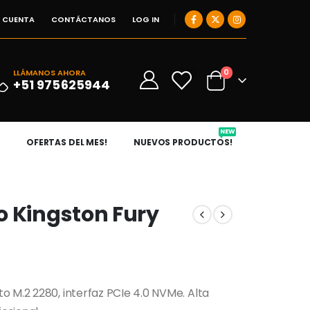
I CUENTA
CONTÁCTANOS
LOG IN
0
LLÁMANOS AHORA
0
+51 975625944
NEW
OFERTAS DEL MES!
NUEVOS PRODUCTOS!
o Kingston Fury
o M.2 2280, interfaz PCIe 4.0 NVMe. Alta