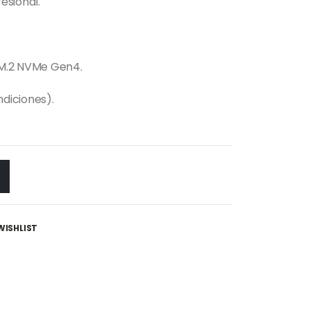
esional.
 M.2 NVMe Gen4.
ndiciones).
WISHLIST