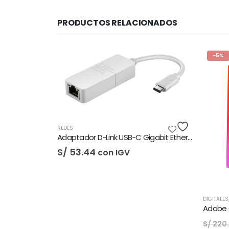
PRODUCTOS RELACIONADOS
-5%
DES
Adaptador D-Link USB-C Gigabit Ethernet LAN
/
53.44
con IGV
DIGITALES
,
LICENCIAS DE SOFTWAR
Adobe Creative Cloud - 1
El
El
S/
210.00
c
S/
220.00