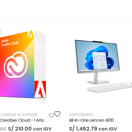
COMPUTAD
S/
3,5
E
COMPUTADORAS
 Año
All-in-One Lenovo A100
S/
1,462.79
on IGV
con IGV