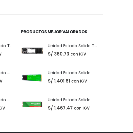
precio
precio
original
actual
era:
es:
S/ 40.00.
S/ 31.00.
PRODUCTOS MEJOR VALORADOS
Unidad Estado Solido TeamGroup 512GB MS30
Unidad Estado Solido TeamGroup 512GB MS30
S/
360.73
V
con IGV
Unidad Estado Solido Western Digital Green SN350 2TB
Unidad Estado Solido Western Digital Green SN350 2TB
S/
1,401.61
GV
con IGV
Unidad Estado Solido WD Green SN3000 NVMe 1TB
Unidad Estado Solido WD Green SN3000 NVMe 1TB
S/
1,467.47
IGV
con IGV