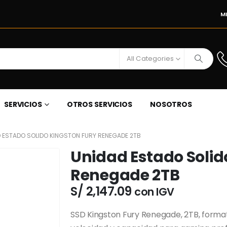
M
All Categories
SERVICIOS
OTROS SERVICIOS
NOSOTROS
 ESTADO SOLIDO KINGSTON FURY RENEGADE 2TB
Unidad Estado Solid
Renegade 2TB
S/
2,147.09
con IGV
SSD Kingston Fury Renegade, 2TB, format