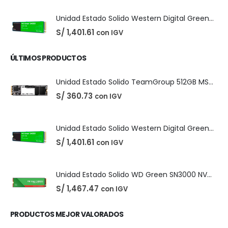
Easeus Data Recovery Wizard 13.5
El
El
S/
25.00
con IGV
S/
35.00
precio
precio
original
actual
era:
es:
S/ 35.00.
S/ 25.00.
Unidad Estado Solido TeamGroup 512GB MS30
S/
360.73
con IGV
Unidad Estado Solido Western Digital Green SN350 2TB
S/
1,401.61
con IGV
ÚLTIMOS PRODUCTOS
Unidad Estado Solido TeamGroup 512GB MS30
S/
360.73
con IGV
Unidad Estado Solido Western Digital Green SN350 2TB
S/
1,401.61
con IGV