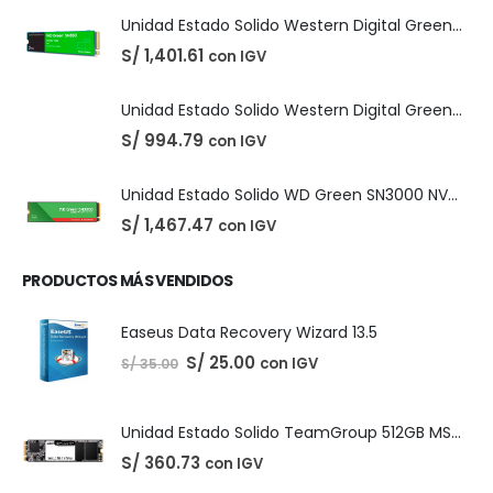
DIGITALES
,
LICENCIAS DE SOFTWARE
Adobe Creative Cloud - 1 Año
El
El
S/
210.00
con IGV
S/
220.00
precio
precio
original
actual
era:
es:
S/ 220.00.
S/ 210.00.
PRODUCTOS DESTACADOS
Unidad Estado Solido Western Digital Green SN350 2TB
S/
1,401.61
con IGV
Unidad Estado Solido Western Digital Green 2TB
S/
994.79
con IGV
Unidad Estado Solido WD Green SN3000 NVMe 1TB
S/
1,467.47
con IGV
PRODUCTOS MÁS VENDIDOS