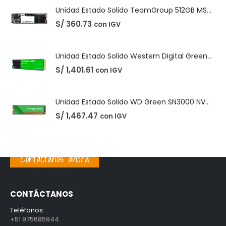
Unidad Estado Solido WD Green SN3000 NVMe 1TB
S/
1,467.47
con IGV
PRODUCTOS MEJOR VALORADOS
Unidad Estado Solido TeamGroup 512GB MS30
S/
360.73
con IGV
Unidad Estado Solido Western Digital Green SN350 2TB
S/
1,401.61
con IGV
Contáctanos ahora
Unidad Estado Solido WD Green SN3000 NVMe 1TB
CONTÁCTANOS
S/
1,467.47
con IGV
Teléfonos:
+51 975685944