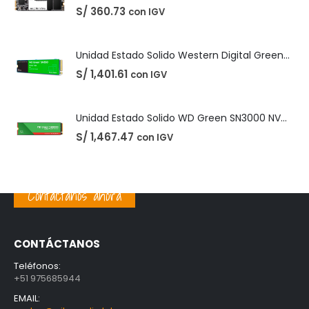
PRODUCTOS MEJOR VALORADOS
Unidad Estado Solido TeamGroup 512GB MS30
S/
360.73
con IGV
Unidad Estado Solido Western Digital Green SN350 2TB
S/
1,401.61
con IGV
Unidad Estado Solido WD Green SN3000 NVMe 1TB
Contáctanos ahora
S/
1,467.47
con IGV
CONTÁCTANOS
Teléfonos:
+51 975685944
EMAIL: