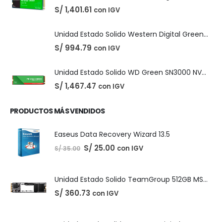
Adobe Creative Cloud - 1 Año
PRODUCTOS DESTACADOS
El
El
S/
210.00
con IGV
S/
220.00
precio
precio
original
actual
Unidad Estado Solido Western Digital Green SN350 2TB
era:
es:
S/ 220.00.
S/ 210.00.
S/
1,401.61
con IGV
Unidad Estado Solido Western Digital Green 2TB
S/
994.79
con IGV
Unidad Estado Solido WD Green SN3000 NVMe 1TB
S/
1,467.47
con IGV
PRODUCTOS MÁS VENDIDOS
Easeus Data Recovery Wizard 13.5
El
El
S/
25.00
con IGV
S/
35.00
precio
precio
original
actual
era:
es:
S/ 35.00.
S/ 25.00.