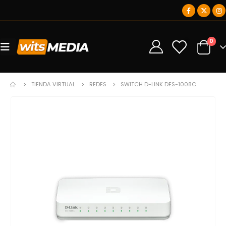
0
0
TIENDA VIRTUAL
REDES
SWITCH D-LINK DES-1008C