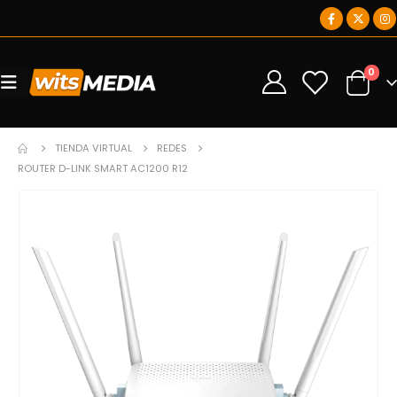
0
0
TIENDA VIRTUAL
REDES
ROUTER D-LINK SMART AC1200 R12