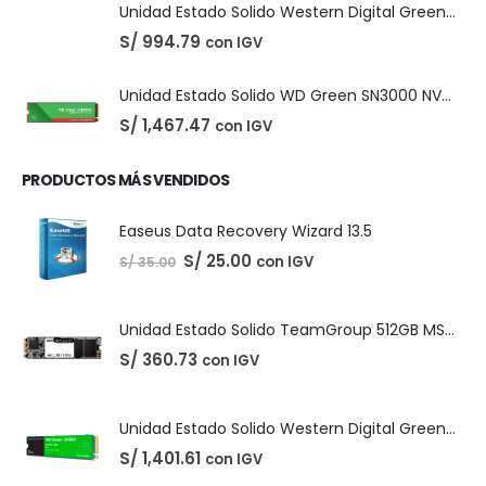
original
actual
era:
es:
S/ 220.00.
S/ 210.00.
PRODUCTOS DESTACADOS
Unidad Estado Solido Western Digital Green SN350 2TB
S/
1,401.61
con IGV
Unidad Estado Solido Western Digital Green 2TB
S/
994.79
con IGV
Unidad Estado Solido WD Green SN3000 NVMe 1TB
S/
1,467.47
con IGV
PRODUCTOS MÁS VENDIDOS
Easeus Data Recovery Wizard 13.5