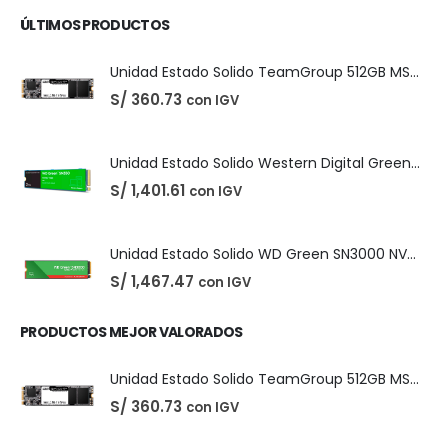
El
El
S/
25.00
con IGV
S/
35.00
precio
precio
original
actual
era:
es:
S/ 35.00.
S/ 25.00.
Unidad Estado Solido TeamGroup 512GB MS30
S/
360.73
con IGV
Unidad Estado Solido Western Digital Green SN350 2TB
S/
1,401.61
con IGV
ÚLTIMOS PRODUCTOS
Unidad Estado Solido TeamGroup 512GB MS30
S/
360.73
con IGV
Unidad Estado Solido Western Digital Green SN350 2TB
S/
1,401.61
con IGV