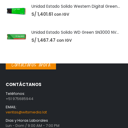
Unidad Estado Solido WD Green SN3000 NVMe 1TB
S/
1,467.47
con IGV
PRODUCTOS MEJOR VALORADOS
Unidad Estado Solido TeamGroup 512GB MS30
S/
360.73
con IGV
Contáctanos ahora
Unidad Estado Solido Western Digital Green SN350 2TB
S/
1,401.61
con IGV
CONTÁCTANOS
Unidad Estado Solido WD Green SN3000 NVMe 1TB
Teléfonos:
+51 975685944
S/
1,467.47
con IGV
EMAIL:
ventas@witsmedia.lat
Dias y Horas Laborales
Lun - Dom / 9:00 AM - 7:00 PM