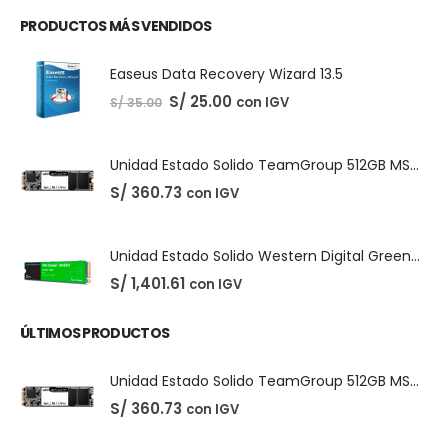
Unidad Estado Solido Western Digital Green 2TB
S/
994.79
con IGV
Unidad Estado Solido WD Green SN3000 NVMe 1TB
S/
1,467.47
con IGV
PRODUCTOS MÁS VENDIDOS
Easeus Data Recovery Wizard 13.5
El
El
S/
25.00
con IGV
S/
35.00
precio
precio
original
actual
era:
es:
S/ 35.00.
S/ 25.00.
Unidad Estado Solido TeamGroup 512GB MS30
S/
360.73
con IGV
Unidad Estado Solido Western Digital Green SN350 2TB
S/
1,401.61
con IGV