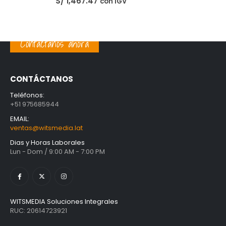
Unidad Estado Solido Western Digital Green SN350 2TB
S/
1,401.61
con IGV
Contáctanos ahora
Unidad Estado Solido WD Green SN3000 NVMe 1TB
S/
1,467.47
con IGV
CONTÁCTANOS
Teléfonos:
+51 975685944
EMAIL:
ventas@witsmedia.lat
Dias y Horas Laborales
Lun - Dom / 9:00 AM - 7:00 PM
WITSMEDIA Soluciones Integrales
RUC: 20614723921