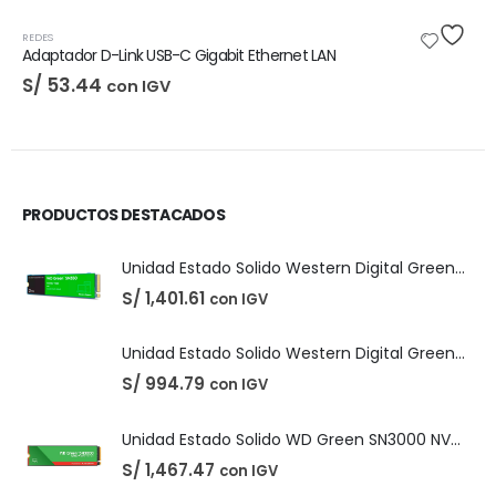
DIGITALES
,
LICENCIAS DE SOFTWARE
Adobe Creative Cloud - 1 Año
El
El
S/
210.00
con IGV
S/
220.00
precio
precio
original
actual
era:
es:
PRODUCTOS DESTACADOS
S/ 220.00.
S/ 210.00.
Unidad Estado Solido Western Digital Green SN350 2TB
S/
1,401.61
con IGV