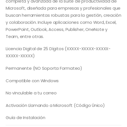
era:
es:
completa y avanzada de la suite de productividad de
S/ 40.00.
S/ 30.00.
Microsoft, diseñada para empresas y profesionales que
buscan herramientas robustas para la gestión, creación
y colaboración. Incluye aplicaciones como Word, Excel,
PowerPoint, Outlook, Access, Publisher, OneNote y
Team, entre otras.
Licencia Digital de 25 Dígitos (XXXXX-XXXXX-XXXXX-
XXXXX-XXXXX)
Permanente (NO Soporta Formateo)
Compatible con Windows
No vinculable a tu correo
Activación Llamando a Microsoft (Código Único)
Guía de Instalación