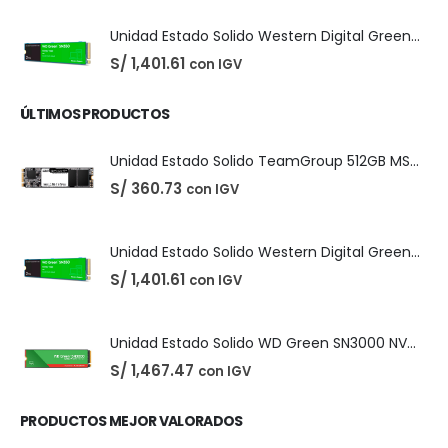
Easeus Data Recovery Wizard 13.5
El
El
S/
25.00
con IGV
S/
35.00
precio
precio
original
actual
era:
es:
S/ 35.00.
S/ 25.00.
Unidad Estado Solido TeamGroup 512GB MS30
S/
360.73
con IGV
Unidad Estado Solido Western Digital Green SN350 2TB
S/
1,401.61
con IGV
ÚLTIMOS PRODUCTOS
Unidad Estado Solido TeamGroup 512GB MS30
S/
360.73
con IGV
Unidad Estado Solido Western Digital Green SN350 2TB