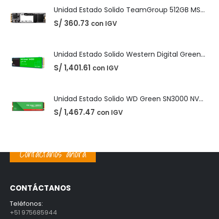
S/
1,401.61
con IGV
Unidad Estado Solido WD Green SN3000 NVMe 1TB
S/
1,467.47
con IGV
PRODUCTOS MEJOR VALORADOS
Unidad Estado Solido TeamGroup 512GB MS30
S/
360.73
con IGV
Unidad Estado Solido Western Digital Green SN350 2TB
Contáctanos ahora
S/
1,401.61
con IGV
Unidad Estado Solido WD Green SN3000 NVMe 1TB
CONTÁCTANOS
S/
1,467.47
con IGV
Teléfonos:
+51 975685944