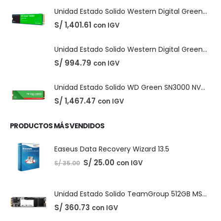
DIGITALES
,
LICENCIAS DE SOFTWARE
Adobe Creative Cloud - 1 Año
El
El
S/
210.00
con IGV
S/
220.00
precio
precio
original
actual
era:
es:
S/ 220.00.
S/ 210.00.
PRODUCTOS DESTACADOS
Unidad Estado Solido Western Digital Green SN350 2TB
S/
1,401.61
con IGV
Unidad Estado Solido Western Digital Green 2TB
S/
994.79
con IGV
Unidad Estado Solido WD Green SN3000 NVMe 1TB
S/
1,467.47
con IGV
PRODUCTOS MÁS VENDIDOS