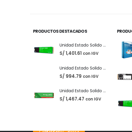
precio
precio
original
actual
era:
es:
S/ 220.00.
S/ 210.00.
PRODUCTOS DESTACADOS
PRODU
Unidad Estado Solido Western Digital Green SN350 2TB
S/
1,401.61
con IGV
Unidad Estado Solido Western Digital Green 2TB
S/
994.79
con IGV
Unidad Estado Solido WD Green SN3000 NVMe 1TB
S/
1,467.47
con IGV