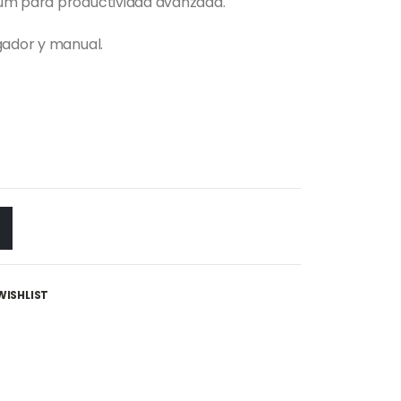
um para productividad avanzada.
gador y manual.
WISHLIST