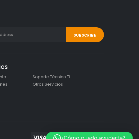
IOS
nto
Soporte Técnico TI
ones
Otros Servicios
¿Cómo puedo ayudarte?