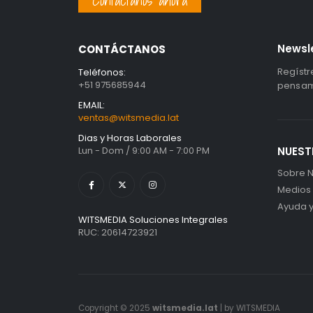
Contáctanos ahora
Newsl
CONTÁCTANOS
Regístr
Teléfonos:
+51 975685944
pensami
EMAIL:
ventas@witsmedia.lat
Dias y Horas Laborales
Lun - Dom / 9:00 AM - 7:00 PM
NUEST
Sobre N
Medios
Ayuda 
WITSMEDIA Soluciones Integrales
RUC: 20614723921
Copyright © 2025
witsmedia.lat
| by WITSMEDIA