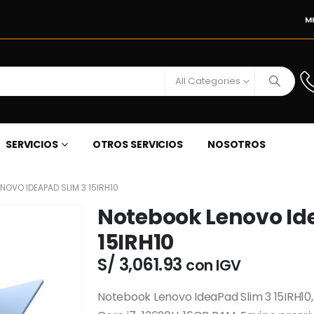
M
All Categories
SERVICIOS
OTROS SERVICIOS
NOSOTROS
NOVO IDEAPAD SLIM 3 15IRH10
Notebook Lenovo Id
15IRH10
S/
3,061.93
con IGV
Notebook Lenovo IdeaPad Slim 3 15IRH10,