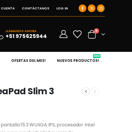
I CUENTA
CONTÁCTANOS
LOG IN
0
LLÁMANOS AHORA
0
+51 975625944
NEW
OFERTAS DEL MES!
NUEVOS PRODUCTOS!
eaPad Slim 3
 pantalla 15.3 WUXGA IPS, procesador Intel