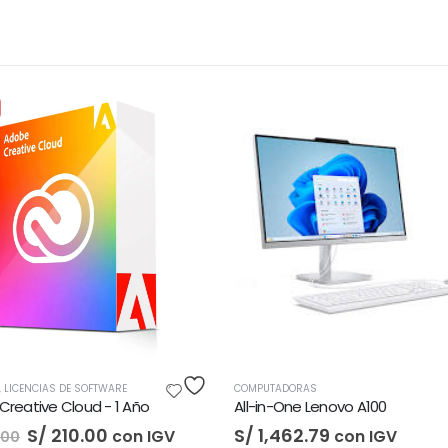
COMPUTADORAS
S/
3,522.87
con IGV
MPUTADORAS
l-in-One Lenovo A100
/
1,462.79
con IGV