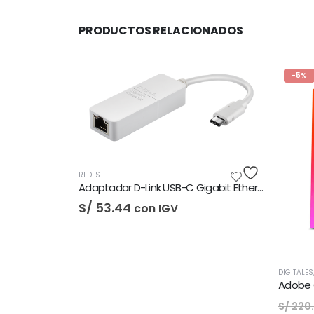
PRODUCTOS RELACIONADOS
-5%
Adaptador D-Link USB-C Gigabit Ethernet LAN
V
DIGITALES
,
LICENCIAS DE SOFTWARE
CO
Adobe Creative Cloud - 1 Año
Al
El
El
S/
210.00
S
con IGV
S/
220.00