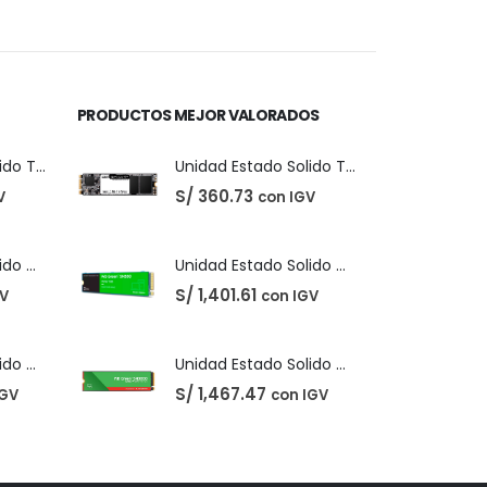
precio
precio
original
actual
era:
es:
S/ 40.00.
S/ 31.00.
PRODUCTOS MEJOR VALORADOS
Unidad Estado Solido TeamGroup 512GB MS30
Unidad Estado Solido TeamGroup 512GB MS30
S/
360.73
V
con IGV
Unidad Estado Solido Western Digital Green SN350 2TB
Unidad Estado Solido Western Digital Green SN350 2TB
S/
1,401.61
GV
con IGV
Unidad Estado Solido WD Green SN3000 NVMe 1TB
Unidad Estado Solido WD Green SN3000 NVMe 1TB
S/
1,467.47
IGV
con IGV