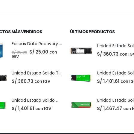
CTOS MÁS VENDIDOS
ÚLTIMOS PRODUCTOS
Easeus Data Recovery Wizard 13.5
El
El
S/
25.00
con
S/
35.00
S/
360.73
con IG
precio
precio
IGV
original
actual
era:
es:
S/ 35.00.
S/ 25.00.
Unidad Estado Solido TeamGroup 512GB MS30
S/
360.73
S/
1,401.61
con IGV
con I
Unidad Estado Solido Western Digital Green SN350 2TB
S/
1,401.61
S/
1,467.47
con IGV
con 