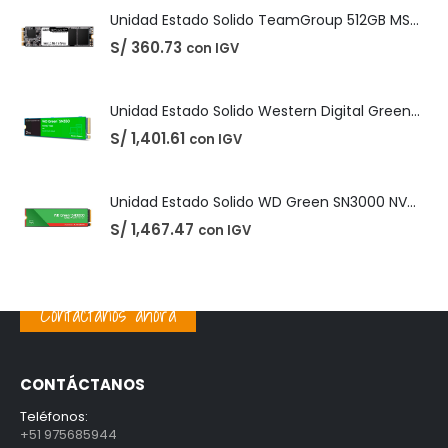
Unidad Estado Solido Western Digital Green SN350 2TB
S/
1,401.61
con IGV
Unidad Estado Solido WD Green SN3000 NVMe 1TB
S/
1,467.47
con IGV
PRODUCTOS MEJOR VALORADOS
Unidad Estado Solido TeamGroup 512GB MS30
S/
360.73
con IGV
Contáctanos ahora
Unidad Estado Solido Western Digital Green SN350 2TB
S/
1,401.61
con IGV
CONTÁCTANOS
Unidad Estado Solido WD Green SN3000 NVMe 1TB
Teléfonos:
S/
1,467.47
con IGV
+51 975685944