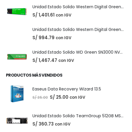
DIGITALES
,
LICENCIAS DE SOFTWARE
Adobe Creative Cloud - 1 Año
El
El
S/
210.00
con IGV
S/
220.00
precio
precio
original
actual
era:
es:
S/ 220.00.
S/ 210.00.
PRODUCTOS DESTACADOS
Unidad Estado Solido Western Digital Green SN350 2TB
S/
1,401.61
con IGV
Unidad Estado Solido Western Digital Green 2TB
S/
994.79
con IGV
Unidad Estado Solido WD Green SN3000 NVMe 1TB
S/
1,467.47
con IGV