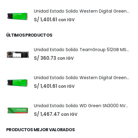
PRODUCTOS MÁS VENDIDOS
Easeus Data Recovery Wizard 13.5
El
El
S/
25.00
con IGV
S/
35.00
precio
precio
original
actual
era:
es:
S/ 35.00.
S/ 25.00.
Unidad Estado Solido TeamGroup 512GB MS30
S/
360.73
con IGV
Unidad Estado Solido Western Digital Green SN350 2TB
S/
1,401.61
con IGV
ÚLTIMOS PRODUCTOS
Unidad Estado Solido TeamGroup 512GB MS30
S/
360.73
con IGV