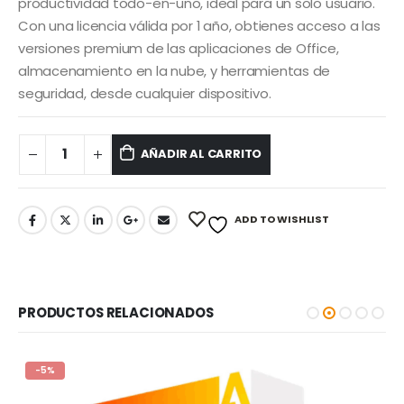
era:
es:
productividad todo-en-uno, ideal para un solo usuario.
S/ 60.00.
S/ 50.00.
Con una licencia válida por 1 año, obtienes acceso a las
versiones premium de las aplicaciones de Office,
almacenamiento en la nube, y herramientas de
seguridad, desde cualquier dispositivo.
AÑADIR AL CARRITO
ADD TO WISHLIST
PRODUCTOS RELACIONADOS
-5%