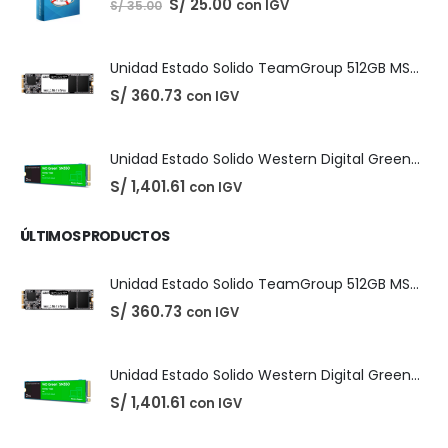
El
El
S/
25.00
con IGV
S/
35.00
precio
precio
original
actual
era:
es:
S/ 35.00.
S/ 25.00.
Unidad Estado Solido TeamGroup 512GB MS30
S/
360.73
con IGV
Unidad Estado Solido Western Digital Green SN350 2TB
S/
1,401.61
con IGV
ÚLTIMOS PRODUCTOS
Unidad Estado Solido TeamGroup 512GB MS30
S/
360.73
con IGV
Unidad Estado Solido Western Digital Green SN350 2TB
S/
1,401.61
con IGV