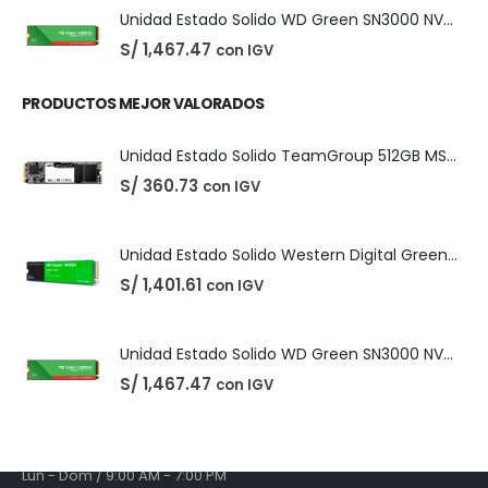
Unidad Estado Solido WD Green SN3000 NVMe 1TB
S/
1,467.47
con IGV
PRODUCTOS MEJOR VALORADOS
Unidad Estado Solido TeamGroup 512GB MS30
S/
360.73
con IGV
Contáctanos ahora
Unidad Estado Solido Western Digital Green SN350 2TB
S/
1,401.61
con IGV
CONTÁCTANOS
Unidad Estado Solido WD Green SN3000 NVMe 1TB
Teléfonos:
+51 975685944
S/
1,467.47
con IGV
EMAIL:
ventas@witsmedia.lat
Dias y Horas Laborales
Lun - Dom / 9:00 AM - 7:00 PM