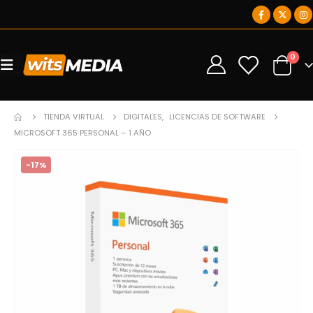
0
0
TIENDA VIRTUAL
DIGITALES
,
LICENCIAS DE SOFTWARE
MICROSOFT 365 PERSONAL – 1 AÑO
-17%