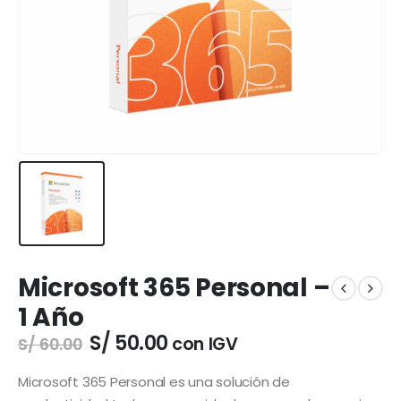
Microsoft 365 Personal –
1 Año
El
El
S/
50.00
con IGV
S/
60.00
precio
precio
original
actual
Microsoft 365 Personal es una solución de