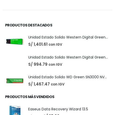
original
actual
era:
es:
S/ 220.00.
S/ 210.00.
PRODUCTOS DESTACADOS
Unidad Estado Solido Western Digital Green SN350 2TB
S/
1,401.61
con IGV
Unidad Estado Solido Western Digital Green 2TB
S/
994.79
con IGV
Unidad Estado Solido WD Green SN3000 NVMe 1TB
S/
1,467.47
con IGV
PRODUCTOS MÁS VENDIDOS
Easeus Data Recovery Wizard 13.5