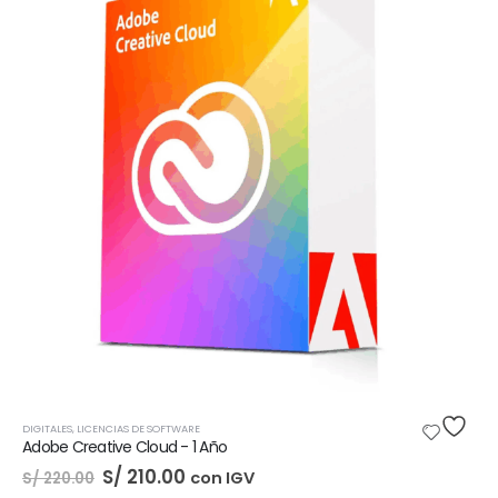
DIGITALES
,
LICENCIAS DE SOFTWARE
Adobe Creative Cloud - 1 Año
El
El
S/
210.00
con IGV
S/
220.00
precio
precio