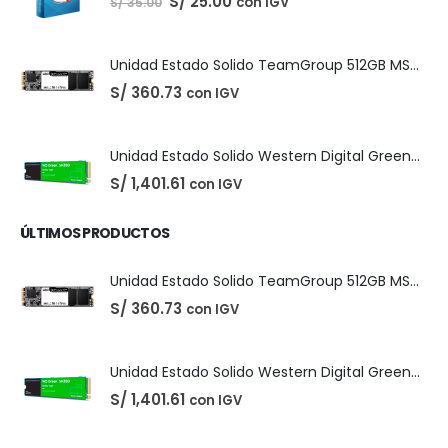
Unidad Estado Solido WD Green SN3000 NVMe 1TB
S/
1,467.47
con IGV
PRODUCTOS MÁS VENDIDOS
Easeus Data Recovery Wizard 13.5
El
El
S/
25.00
con IGV
S/
35.00
precio
precio
original
actual
era:
es:
S/ 35.00.
S/ 25.00.
Unidad Estado Solido TeamGroup 512GB MS30
S/
360.73
con IGV
Unidad Estado Solido Western Digital Green SN350 2TB
S/
1,401.61
con IGV
ÚLTIMOS PRODUCTOS