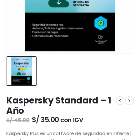
Kaspersky Standard – 1
Año
El
El
S/
35.00
con IGV
S/
45.00
precio
precio
original
actual
Kaspersky Plus es un software de seguridad en internet