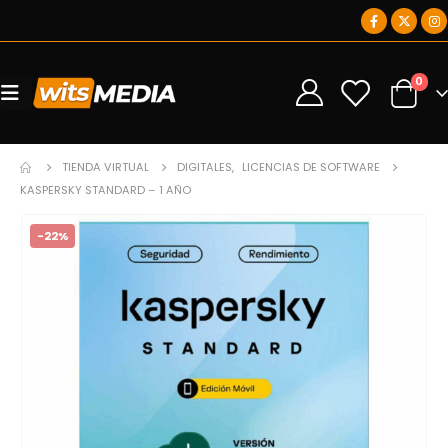
0
0
TIENDA VIRTUAL
DIGITALES
,
LICENCIAS DE SOFTWARE
KASPERSKY STANDARD – 1 AÑO
-22%