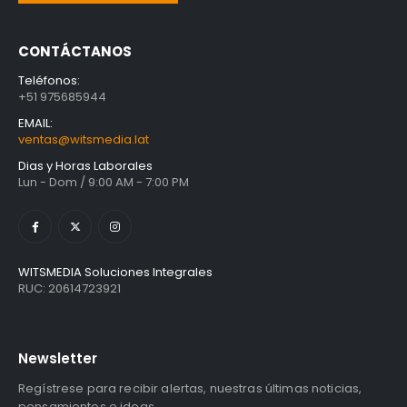
S/
1,401.61
con IGV
CONTÁCTANOS
Unidad Estado Solido WD Green SN3000 NVMe 1TB
Teléfonos:
S/
1,467.47
con IGV
+51 975685944
EMAIL:
ventas@witsmedia.lat
Dias y Horas Laborales
Lun - Dom / 9:00 AM - 7:00 PM
WITSMEDIA Soluciones Integrales
RUC: 20614723921
Newsletter
Regístrese para recibir alertas, nuestras últimas noticias,
pensamientos e ideas.