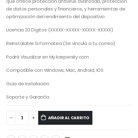
era:
es:
que ofrece protección antivirus avanzada, protección
S/ 45.00.
S/ 35.00.
de datos personales y financieros, y herramientas de
optimización del rendimiento del dispositivo.
Licencia 20 Dígitos (XXXXX-XXXXX-XXXXX-XXXXX)
Reinstalable Si Formatea (Se vincula a tu correo)
Podrá Visualizar en My.kaspersky.com
Compatible con Windows, Mac, Android, IOS
Guía de Instalación
Soporte y Garantía
AÑADIR AL CARRITO