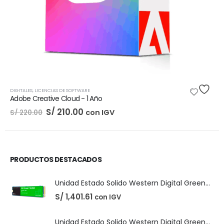
DIGITALES
,
LICENCIAS DE SOFTWARE
Adobe Creative Cloud - 1 Año
El
El
S/
210.00
con IGV
S/
220.00
precio
precio
original
actual
era:
es:
S/ 220.00.
S/ 210.00.
PRODUCTOS DESTACADOS
Unidad Estado Solido Western Digital Green SN350 2TB
S/
1,401.61
con IGV