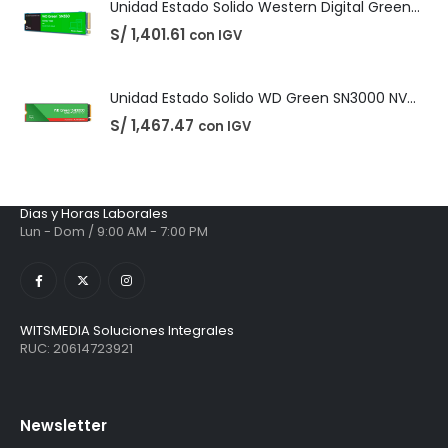
Contáctanos ahora
Unidad Estado Solido Western Digital Green SN350 2TB
S/
1,401.61
con IGV
CONTÁCTANOS
Unidad Estado Solido WD Green SN3000 NVMe 1TB
Teléfonos:
+51 975685944
S/
1,467.47
con IGV
EMAIL:
ventas@witsmedia.lat
Dias y Horas Laborales
Lun - Dom / 9:00 AM - 7:00 PM
WITSMEDIA Soluciones Integrales
RUC: 20614723921
Newsletter