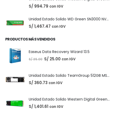
Unidad Estado Solido Western Digital Green 2TB
S/
994.79
con IGV
Unidad Estado Solido WD Green SN3000 NVMe 1TB
S/
1,467.47
con IGV
PRODUCTOS MÁS VENDIDOS
Easeus Data Recovery Wizard 13.5
El
El
S/
25.00
con IGV
S/
35.00
precio
precio
original
actual
era:
es:
S/ 35.00.
S/ 25.00.
Unidad Estado Solido TeamGroup 512GB MS30
S/
360.73
con IGV
Unidad Estado Solido Western Digital Green SN350 2TB
S/
1,401.61
con IGV