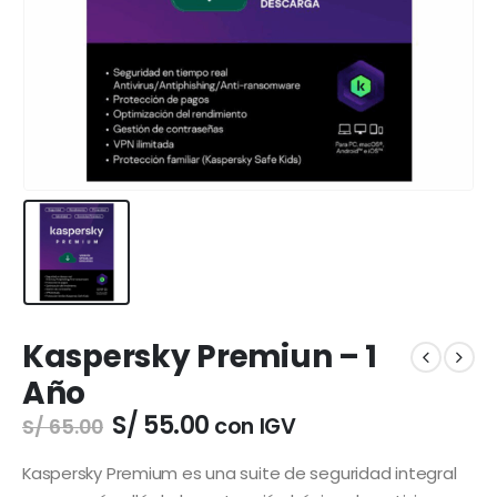
Kaspersky Premiun – 1
Año
El
El
S/
55.00
con IGV
S/
65.00
precio
precio
original
actual
Kaspersky Premium es una suite de seguridad integral