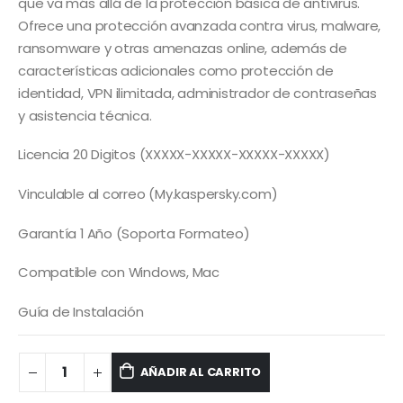
era:
es:
que va más allá de la protección básica de antivirus.
S/ 65.00.
S/ 55.00.
Ofrece una protección avanzada contra virus, malware,
ransomware y otras amenazas online, además de
características adicionales como protección de
identidad, VPN ilimitada, administrador de contraseñas
y asistencia técnica.
Licencia 20 Digitos (XXXXX-XXXXX-XXXXX-XXXXX)
Vinculable al correo (My.kaspersky.com)
Garantía 1 Año (Soporta Formateo)
Compatible con Windows, Mac
Guía de Instalación
AÑADIR AL CARRITO