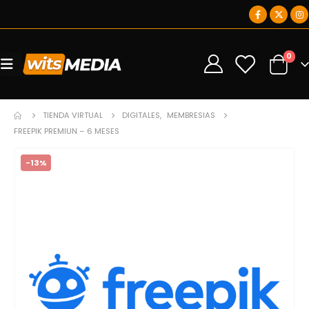
0
0
TIENDA VIRTUAL
DIGITALES
,
MEMBRESIAS
FREEPIK PREMIUN – 6 MESES
-13%