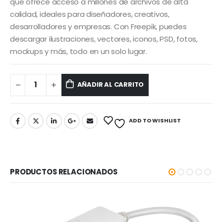
era:
es:
que ofrece acceso a millones de archivos de alta
S/ 80.00.
S/ 70.00.
calidad, ideales para diseñadores, creativos,
desarrolladores y empresas. Con Freepik, puedes
descargar ilustraciones, vectores, iconos, PSD, fotos,
mockups y más, todo en un solo lugar.
AÑADIR AL CARRITO
ADD TO WISHLIST
PRODUCTOS RELACIONADOS
-5%