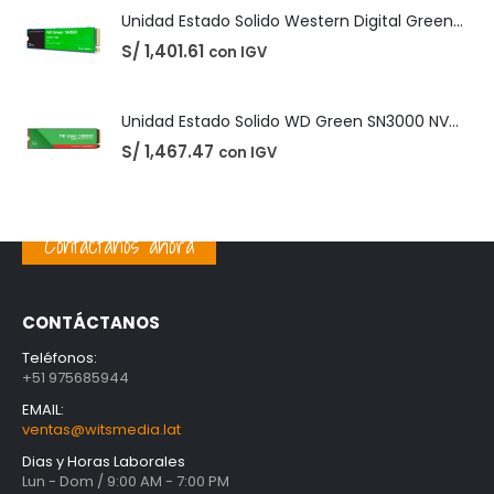
S/
1,467.47
con IGV
PRODUCTOS MEJOR VALORADOS
Unidad Estado Solido TeamGroup 512GB MS30
S/
360.73
con IGV
Unidad Estado Solido Western Digital Green SN350 2TB
Contáctanos ahora
S/
1,401.61
con IGV
Unidad Estado Solido WD Green SN3000 NVMe 1TB
CONTÁCTANOS
S/
1,467.47
con IGV
Teléfonos:
+51 975685944
EMAIL:
ventas@witsmedia.lat
Dias y Horas Laborales
Lun - Dom / 9:00 AM - 7:00 PM