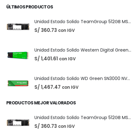
era:
es:
S/ 35.00.
S/ 25.00.
Unidad Estado Solido TeamGroup 512GB MS30
S/
360.73
con IGV
Unidad Estado Solido Western Digital Green SN350 2TB
S/
1,401.61
con IGV
ÚLTIMOS PRODUCTOS
Unidad Estado Solido TeamGroup 512GB MS30
S/
360.73
con IGV
Unidad Estado Solido Western Digital Green SN350 2TB
S/
1,401.61
con IGV
Unidad Estado Solido WD Green SN3000 NVMe 1TB