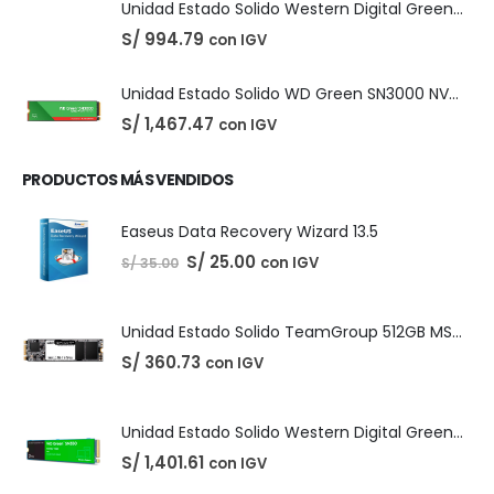
original
actual
era:
es:
S/ 220.00.
S/ 210.00.
PRODUCTOS DESTACADOS
Unidad Estado Solido Western Digital Green SN350 2TB
S/
1,401.61
con IGV
Unidad Estado Solido Western Digital Green 2TB
S/
994.79
con IGV
Unidad Estado Solido WD Green SN3000 NVMe 1TB
S/
1,467.47
con IGV
PRODUCTOS MÁS VENDIDOS
Easeus Data Recovery Wizard 13.5
El
El
S/
25.00
con IGV
S/
35.00
precio
precio
original
actual