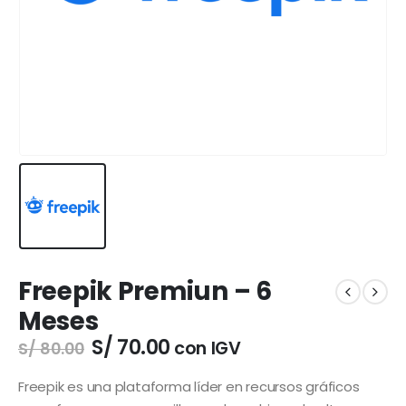
Freepik Premiun – 6
Meses
El
El
S/
70.00
con IGV
S/
80.00
precio
precio
original
actual
Freepik es una plataforma líder en recursos gráficos