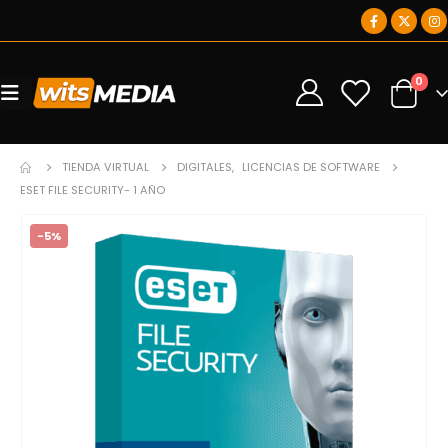
0
0
TIENDA VIRTUAL
DIGITALES
,
LICENCIAS DE SOFTWARE
ESET FILE SECURITY- 1 AÑO
-5%