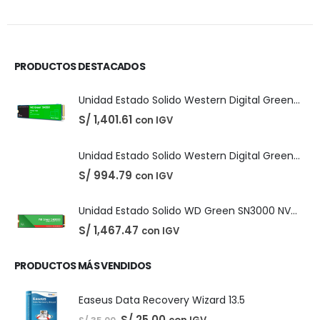
DIGITALES
,
LICENCIAS DE SOFTWARE
Adobe Creative Cloud - 1 Año
PRODUCTOS DESTACADOS
El
El
S/
210.00
con IGV
S/
220.00
precio
precio
original
actual
Unidad Estado Solido Western Digital Green SN350 2TB
era:
es:
S/ 220.00.
S/ 210.00.
S/
1,401.61
con IGV
Unidad Estado Solido Western Digital Green 2TB
S/
994.79
con IGV
Unidad Estado Solido WD Green SN3000 NVMe 1TB
S/
1,467.47
con IGV