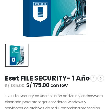
Eset FILE SECURITY- 1 Año
El
El
S/
175.00
con IGV
S/
185.00
precio
precio
original
actual
ESET File Security es una solución antivirus y antispyware
era:
es:
diseñada para proteger servidores Windows y
S/ 185.00.
S/ 175.00.
servidores de archivos de red. Proporciona protección