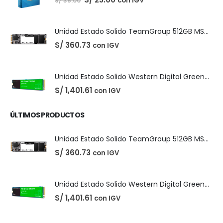
PRODUCTOS MÁS VENDIDOS
Easeus Data Recovery Wizard 13.5
El
El
S/
25.00
con IGV
S/
35.00
precio
precio
original
actual
era:
es:
S/ 35.00.
S/ 25.00.
Unidad Estado Solido TeamGroup 512GB MS30
S/
360.73
con IGV
Unidad Estado Solido Western Digital Green SN350 2TB
S/
1,401.61
con IGV
ÚLTIMOS PRODUCTOS
Unidad Estado Solido TeamGroup 512GB MS30
S/
360.73
con IGV