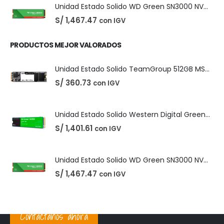
Unidad Estado Solido Western Digital Green SN350 2TB
S/
1,401.61
con IGV
Unidad Estado Solido WD Green SN3000 NVMe 1TB
S/
1,467.47
con IGV
PRODUCTOS MEJOR VALORADOS
Unidad Estado Solido TeamGroup 512GB MS30
S/
360.73
con IGV
Unidad Estado Solido Western Digital Green SN350 2TB
S/
1,401.61
con IGV
Unidad Estado Solido WD Green SN3000 NVMe 1TB
Contáctanos ahora
S/
1,467.47
con IGV