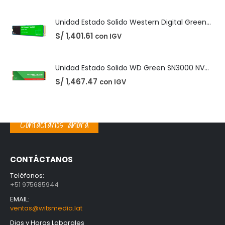
Unidad Estado Solido WD Green SN3000 NVMe 1TB
S/
1,467.47
con IGV
PRODUCTOS MEJOR VALORADOS
Unidad Estado Solido TeamGroup 512GB MS30
S/
360.73
con IGV
Contáctanos ahora
Unidad Estado Solido Western Digital Green SN350 2TB
S/
1,401.61
con IGV
CONTÁCTANOS
Unidad Estado Solido WD Green SN3000 NVMe 1TB
Teléfonos:
+51 975685944
S/
1,467.47
con IGV
EMAIL:
ventas@witsmedia.lat
Dias y Horas Laborales