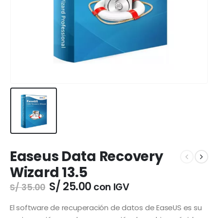
Easeus Data Recovery
Wizard 13.5
El
El
S/
25.00
con IGV
S/
35.00
precio
precio
original
actual
El software de recuperación de datos de EaseUS es su