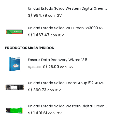
El
El
S/
210.00
con IGV
S/
220.00
precio
precio
original
actual
era:
es:
S/ 220.00.
S/ 210.00.
PRODUCTOS DESTACADOS
Unidad Estado Solido Western Digital Green SN350 2TB
S/
1,401.61
con IGV
Unidad Estado Solido Western Digital Green 2TB
S/
994.79
con IGV
Unidad Estado Solido WD Green SN3000 NVMe 1TB
S/
1,467.47
con IGV
PRODUCTOS MÁS VENDIDOS