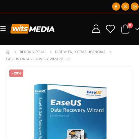
0
0
TIENDA VIRTUAL
DIGITALES
,
OTRAS LICENCIAS
EASEUS DATA RECOVERY WIZARD 13.5
-29%