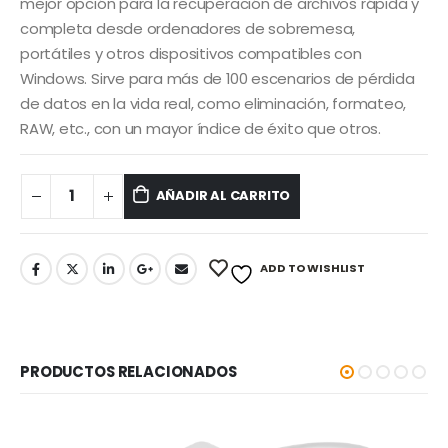
era:
es:
mejor opción para la recuperación de archivos rápida y
S/ 35.00.
S/ 25.00.
completa desde ordenadores de sobremesa,
portátiles y otros dispositivos compatibles con
Windows. Sirve para más de 100 escenarios de pérdida
de datos en la vida real, como eliminación, formateo,
RAW, etc., con un mayor índice de éxito que otros.
AÑADIR AL CARRITO
ADD TO WISHLIST
PRODUCTOS RELACIONADOS
-5%