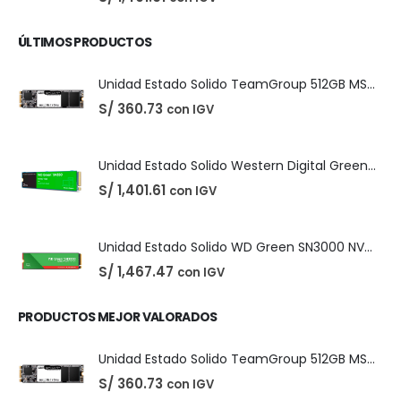
Easeus Data Recovery Wizard 13.5
El
El
S/
25.00
con IGV
S/
35.00
precio
precio
original
actual
era:
es:
S/ 35.00.
S/ 25.00.
Unidad Estado Solido TeamGroup 512GB MS30
S/
360.73
con IGV
Unidad Estado Solido Western Digital Green SN350 2TB
S/
1,401.61
con IGV
ÚLTIMOS PRODUCTOS
Unidad Estado Solido TeamGroup 512GB MS30
S/
360.73
con IGV
Unidad Estado Solido Western Digital Green SN350 2TB
S/
1,401.61
con IGV