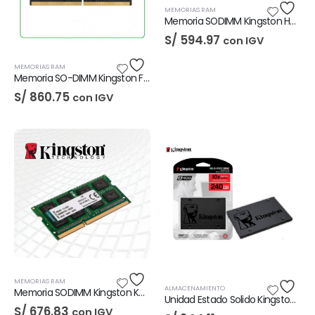
MEMORIAS RAM
Memoria SODIMM Kingston Hyper Impact 16GB DDR4-3200
S/
594.97
con IGV
MEMORIAS RAM
Memoria SO-DIMM Kingston Fury Impact 16GB DDR5-4800
S/
860.75
con IGV
MEMORIAS RAM
ALMACENAMIENTO
Memoria SODIMM Kingston KVR32S22D8/16 16GB DDR4-3200
Unidad Estado Solido Kingston A400 240GB
S/
676.83
con IGV