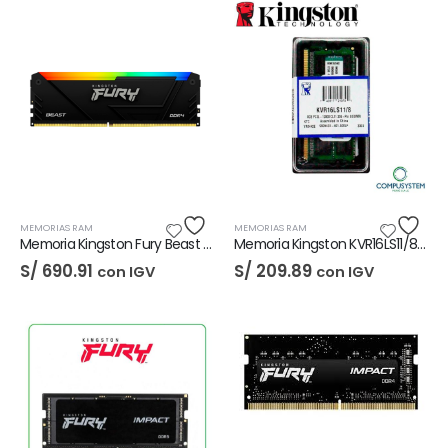
MEMORIAS RAM
MEMORIAS RAM
Memoria Kingston Fury Beast RGB 16GB DDR4-3600
Memoria Kingston KVR16LS11/8WP 8GB DDR3L SODIMM
S/
690.91
S/
209.89
con IGV
con IGV