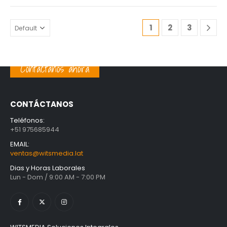
1
2
3
Contáctanos ahora
CONTÁCTANOS
Teléfonos:
+51 975685944
EMAIL:
ventas@witsmedia.lat
Dias y Horas Laborales
Lun - Dom / 9:00 AM - 7:00 PM