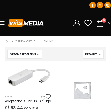
0
0
TIENDA VIRTUAL
D-LINK
REDES
Adaptador D-Link USB-C Gigabit Ethernet LAN
S/
53.44
con IGV