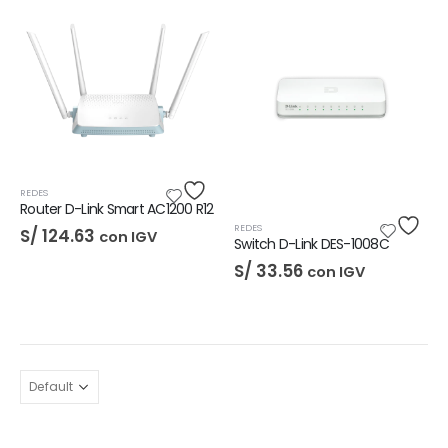
REDES
Router D-Link Smart AC1200 R12
REDES
S/
124.63
con IGV
Switch D-Link DES-1008C
S/
33.56
con IGV