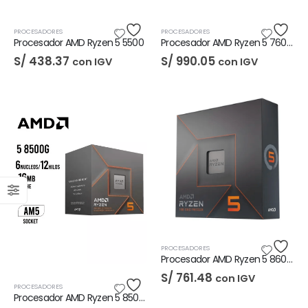
PROCESADORES
PROCESADORES
Procesador AMD Ryzen 5 5500
Procesador AMD Ryzen 5 7600X
S/
438.37
S/
990.05
con IGV
con IGV
Unidad Estado Solido Western Digital Green SN350 2TB
S/
1,401.61
con
IGV
Unidad Estado Solido Western Digital Green 2TB
S/
994.79
con
IGV
.
.
Unidad Estado Solido WD Green SN3000 NVMe 1TB
PROCESADORES
S/
1,467.47
con
Procesador AMD Ryzen 5 8600G
IGV
S/
761.48
con IGV
PROCESADORES
Procesador AMD Ryzen 5 8500G