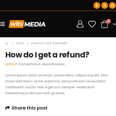
0
0
FAQS
HOW DO I GET A REFUND?
How do I get a refund?
en
admin
Comentarios desactivados
How
Lorem ipsum dolor sit amet, consectetur adipiscing elit. Sed
do
imperdiet libero id nisi euismod, sed porta est consectetur.
I
Vestibulum auctor felis eget orci semper vestibulum.
get
Pellentesque ultricies nibh gravida.
a
refund?
Share this post