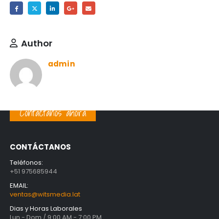
Author
admin
Contáctanos ahora
CONTÁCTANOS
Teléfonos:
+51 975685944
EMAIL:
ventas@witsmedia.lat
Dias y Horas Laborales
Lun - Dom / 9:00 AM - 7:00 PM