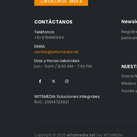
Contáctanos ahora
Newsl
CONTÁCTANOS
Regístr
Teléfonos:
+51 975685944
pensami
EMAIL:
ventas@witsmedia.lat
Dias y Horas Laborales
Lun - Dom / 9:00 AM - 7:00 PM
NUEST
Sobre N
Medios
Ayuda 
WITSMEDIA Soluciones Integrales
RUC: 20614723921
Copyright © 2025
witsmedia.lat
| by WITSMEDIA