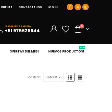
I CUENTA
CONTÁCTANOS
LOG IN
0
LLÁMANOS AHORA
0
+51 975625944
NEW
OFERTAS DEL MES!
NUEVOS PRODUCTOS!
Mostrar: