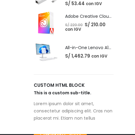
S/
53.44
con IGV
Adobe Creative Cloud - 1 Año
El
El
S/
210.00
S/
220.00
precio
precio
con IGV
original
actual
era:
es:
S/ 220.00.
S/ 210.00.
All-in-One Lenovo A100
S/
1,462.79
con IGV
CUSTOM HTML BLOCK
This is a custom sub-title.
Lorem ipsum dolor sit amet,
consectetur adipiscing elit. Cras non
placerat mi. Etiam non tellus