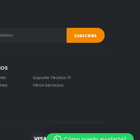
IOS
nto
Soporte Técnico TI
ones
Otros Servicios
¿Cómo puedo ayudarte?