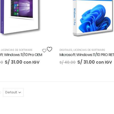
,
LICENCIAS DE SOFTWARE
DIGITALES
,
LICENCIAS DE SOFTWARE
ft Windows 11/10 Pro OEM
Microsoft Windows 11/10 PRO RET
El
El
El
El
S/
31.00
S/
31.00
con IGV
con IGV
00
S/
40.00
precio
precio
precio
precio
original
actual
original
actual
era:
es:
era:
es:
S/ 40.00.
S/ 31.00.
S/ 40.00.
S/ 31.00.
: