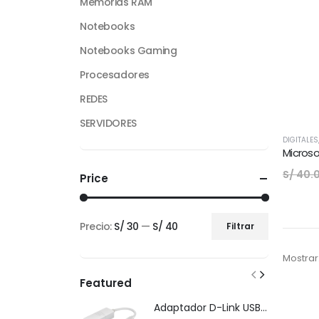
Memorias RAM
Notebooks
Notebooks Gaming
Procesadores
REDES
SERVIDORES
DIGITALES
Microso
S/
40.
Price
Precio:
S/ 30
—
S/ 40
Filtrar
Precio
Precio
mínimo
máximo
Mostrar
Featured
Adaptador D-Link USB-C Gigabit Ethernet LAN