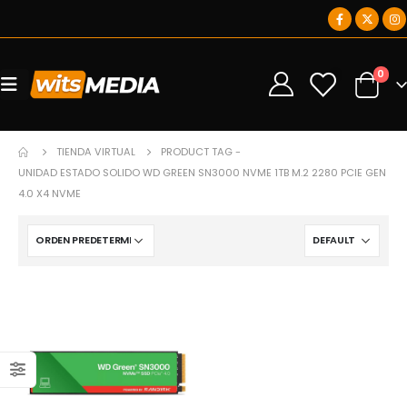
0
0
TIENDA VIRTUAL
PRODUCT TAG -
UNIDAD ESTADO SOLIDO WD GREEN SN3000 NVME 1TB M.2 2280 PCIE GEN
4.0 X4 NVME