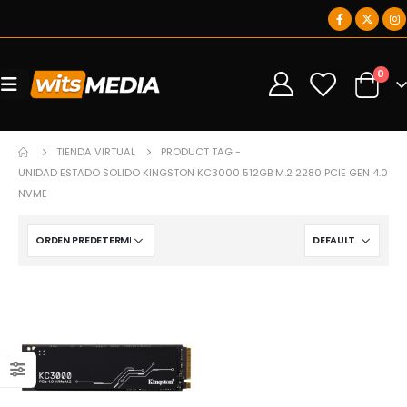
0
0
TIENDA VIRTUAL
PRODUCT TAG -
UNIDAD ESTADO SOLIDO KINGSTON KC3000 512GB M.2 2280 PCIE GEN 4.0
NVME