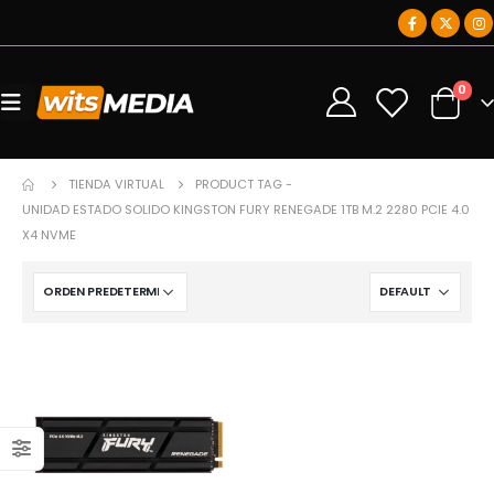
0
0
TIENDA VIRTUAL
PRODUCT TAG -
UNIDAD ESTADO SOLIDO KINGSTON FURY RENEGADE 1TB M.2 2280 PCIE 4.0
X4 NVME