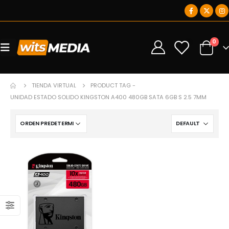
0
0
TIENDA VIRTUAL
PRODUCT TAG -
UNIDAD ESTADO SOLIDO KINGSTON A400 480GB SATA 6GB S 2.5 7MM