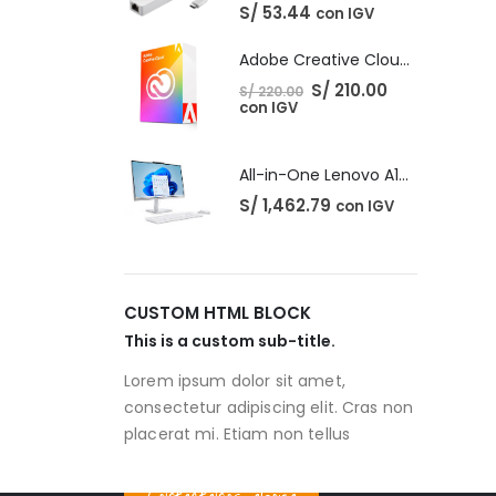
S/
53.44
con IGV
Adobe Creative Cloud - 1 Año
El
El
S/
210.00
S/
220.00
precio
precio
con IGV
original
actual
era:
es:
S/ 220.00.
S/ 210.00.
All-in-One Lenovo A100
S/
1,462.79
con IGV
CUSTOM HTML BLOCK
This is a custom sub-title.
Lorem ipsum dolor sit amet,
consectetur adipiscing elit. Cras non
placerat mi. Etiam non tellus