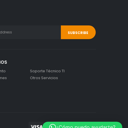
IOS
nto
Soporte Técnico TI
ones
Otros Servicios
¿Cómo puedo ayudarte?