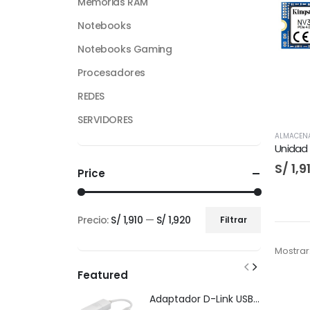
Memorias RAM
Notebooks
Notebooks Gaming
Procesadores
REDES
SERVIDORES
ALMACEN
S/
1,9
Price
Precio:
S/ 1,910
—
S/ 1,920
Filtrar
Precio
Precio
mínimo
máximo
Mostrar
Featured
Adaptador D-Link USB-C Gigabit Ethernet LAN