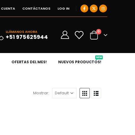
I CUENTA
CONTÁCTANOS
LOG IN
0
LLÁMANOS AHORA
0
+51 975625944
NEW
OFERTAS DEL MES!
NUEVOS PRODUCTOS!
Mostrar: