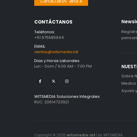
Contáctanos ahora
Newsl
CONTÁCTANOS
Regístr
Teléfonos:
+51 975685944
pensami
EMAIL:
ventas@witsmedia.lat
Dias y Horas Laborales
Lun - Dom / 9:00 AM - 7:00 PM
NUEST
Sobre N
Medios
Ayuda 
WITSMEDIA Soluciones Integrales
RUC: 20614723921
Copyright © 2025
witsmedia.lat
| by WITSMEDIA